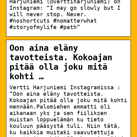
Harjuniemi (@verttiharjuniemi) on
Instagram: “I may go slowly but I
will never stop. Never.
#noshortcuts #nomatterwhat
#storyofmylife #path”
Oon aina eläny
tavotteista. Kokoajan
pitää olla joku mitä
kohti …
Vertti Harjuniemi Instagramissa :
“Oon aina eläny tavotteista.
Kokoajan pitää olla joku mitä kohti
mennään.Palomiehen ammatti oli
aikanaan yks ja sen fiiliksen
muistan loppuelämän ku tieto
kouluun pääsystä tuli. Niin tätä,
ku kaikkia muitaki saavutettuja