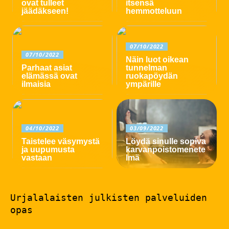
ovat tulleet
itsensä
jäädäkseen!
hemmotteluun
07/10/2022
07/10/2022
Näin luot oikean
Parhaat asiat
tunnelman
elämässä ovat
ruokapöydän
ilmaisia
ympärille
04/10/2022
03/09/2022
Taistelee väsymystä
Löydä sinulle sopiva
ja uupumusta
karvanpoistomenete
vastaan
lmä
Urjalalaisten julkisten palveluiden
opas