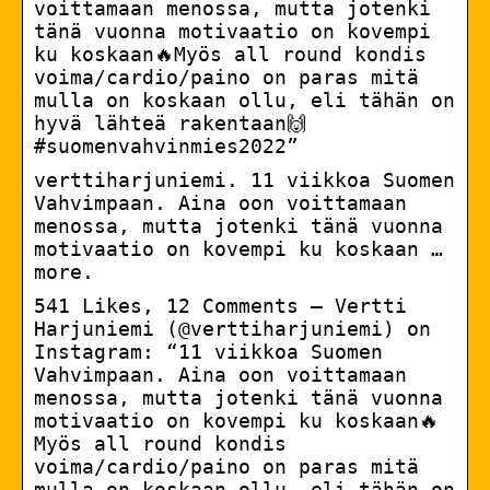
voittamaan menossa, mutta jotenki
tänä vuonna motivaatio on kovempi
ku koskaan🔥Myös all round kondis
voima/cardio/paino on paras mitä
mulla on koskaan ollu, eli tähän on
hyvä lähteä rakentaan🙌
#suomenvahvinmies2022”
verttiharjuniemi. 11 viikkoa Suomen
Vahvimpaan. Aina oon voittamaan
menossa, mutta jotenki tänä vuonna
motivaatio on kovempi ku koskaan …
more.
541 Likes, 12 Comments – Vertti
Harjuniemi (@verttiharjuniemi) on
Instagram: “11 viikkoa Suomen
Vahvimpaan. Aina oon voittamaan
menossa, mutta jotenki tänä vuonna
motivaatio on kovempi ku koskaan🔥
Myös all round kondis
voima/cardio/paino on paras mitä
mulla on koskaan ollu, eli tähän on