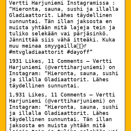
Vertti Harjuniemi Instagramissa :
“Hieronta, sauna, sushi ja illalla
Gladiaattorit. Lähes täydellinen
sunnuntai. Tän illan jaksosta en
muista yhtään mitä lajeja tein ja
tuliko selekään vai pärjäsinkö.
Jännittää siis vähä itteäki. Kuka
muu meinaa smyygailla🙋🏽‍♂️
#mtvgladiaattorit #dayoff”
1931 Likes, 11 Comments – Vertti
Harjuniemi (@verttiharjuniemi) on
Instagram: “Hieronta, sauna, sushi
ja illalla Gladiaattorit. Lähes
täydellinen sunnuntai.
1,931 Likes, 11 Comments – Vertti
Harjuniemi (@verttiharjuniemi) on
Instagram: “Hieronta, sauna, sushi
ja illalla Gladiaattorit. Lähes
täydellinen sunnuntai. Tän illan
jaksosta en muista yhtään mitä