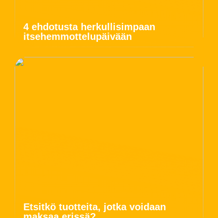
4 ehdotusta herkullisimpaan
itsehemmottelupäivään
Etsitkö tuotteita, jotka voidaan
maksaa erissä?