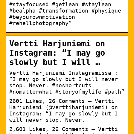
#stayfocused #getlean #staylean
#bealpha #transformation #physique
#beyourownmotivation
#rehellphotography”
Vertti Harjuniemi on
Instagram: “I may go
slowly but I will …
Vertti Harjuniemi Instagramissa :
“I may go slowly but I will never
stop. Never. #noshortcuts
#nomatterwhat #storyofmylife #path”
2601 Likes, 26 Comments – Vertti
Harjuniemi (@verttiharjuniemi) on
Instagram: “I may go slowly but I
will never stop. Never.
2,601 Likes, 26 Comments – Vertti