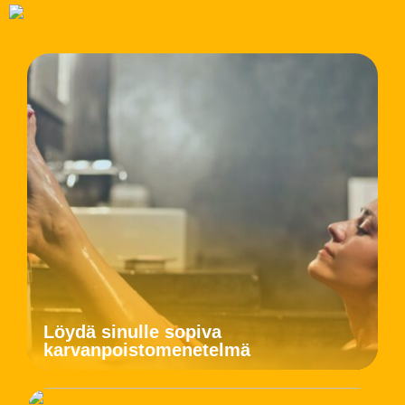
Löydä sinulle sopiva
karvanpoistomenetelmä