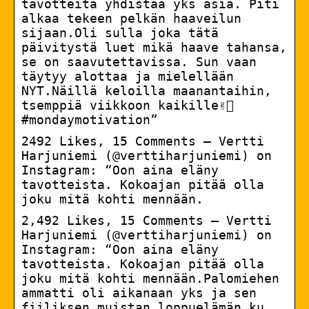
tavotteita yhdistää yks asia. Piti
alkaa tekeen pelkän haaveilun
sijaan.Oli sulla joka tätä
päivitystä luet mikä haave tahansa,
se on saavutettavissa. Sun vaan
täytyy alottaa ja mielellään
NYT.Näillä keloilla maanantaihin,
tsemppiä viikkoon kaikille✌🏻
#mondaymotivation”
2492 Likes, 15 Comments – Vertti
Harjuniemi (@verttiharjuniemi) on
Instagram: “Oon aina eläny
tavotteista. Kokoajan pitää olla
joku mitä kohti mennään.
2,492 Likes, 15 Comments – Vertti
Harjuniemi (@verttiharjuniemi) on
Instagram: “Oon aina eläny
tavotteista. Kokoajan pitää olla
joku mitä kohti mennään.Palomiehen
ammatti oli aikanaan yks ja sen
fiiliksen muistan loppuelämän ku