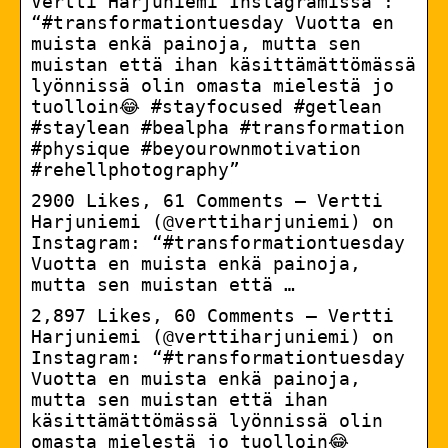
Vertti Harjuniemi Instagramissa :
“#transformationtuesday Vuotta en
muista enkä painoja, mutta sen
muistan että ihan käsittämättömässä
lyönnissä olin omasta mielestä jo
tuolloin😂 #stayfocused #getlean
#staylean #bealpha #transformation
#physique #beyourownmotivation
#rehellphotography”
2900 Likes, 61 Comments – Vertti
Harjuniemi (@verttiharjuniemi) on
Instagram: “#transformationtuesday
Vuotta en muista enkä painoja,
mutta sen muistan että …
2,897 Likes, 60 Comments – Vertti
Harjuniemi (@verttiharjuniemi) on
Instagram: “#transformationtuesday
Vuotta en muista enkä painoja,
mutta sen muistan että ihan
käsittämättömässä lyönnissä olin
omasta mielestä jo tuolloin😂