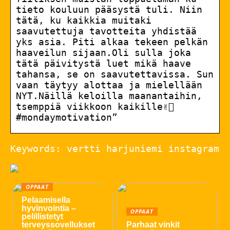
tieto kouluun pääsystä tuli. Niin
tätä, ku kaikkia muitaki
saavutettuja tavotteita yhdistää
yks asia. Piti alkaa tekeen pelkän
haaveilun sijaan.Oli sulla joka
tätä päivitystä luet mikä haave
tahansa, se on saavutettavissa. Sun
vaan täytyy alottaa ja mielellään
NYT.Näillä keloilla maanantaihin,
tsemppiä viikkoon kaikille✌🏻
#mondaymotivation”
Keywords: vertti harjuniemi instagram
OPPAAT
Pelaamisella
hyvinvointia –
OPPAAT
pelillistetyt
terveyssovellukset
Parhaat vinkit