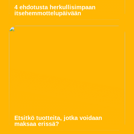
4 ehdotusta herkullisimpaan
itsehemmottelupäivään
Etsitkö tuotteita, jotka voidaan
maksaa erissä?