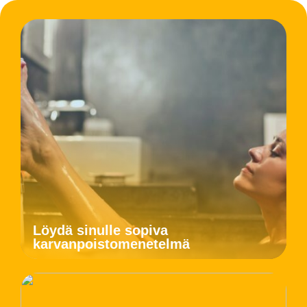
Löydä sinulle sopiva
karvanpoistomenetelmä