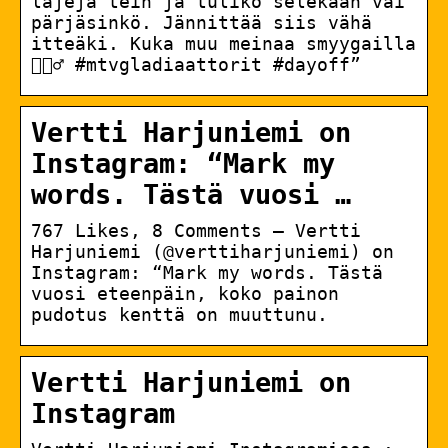
lajeja tein ja tuliko selekään vai
pärjäsinkö. Jännittää siis vähä
itteäki. Kuka muu meinaa smyygailla
🙋🏽‍♂️ #mtvgladiaattorit #dayoff”
Vertti Harjuniemi on
Instagram: “Mark my
words. Tästä vuosi …
767 Likes, 8 Comments – Vertti
Harjuniemi (@verttiharjuniemi) on
Instagram: “Mark my words. Tästä
vuosi eteenpäin, koko painon
pudotus kenttä on muuttunu.
Vertti Harjuniemi on
Instagram