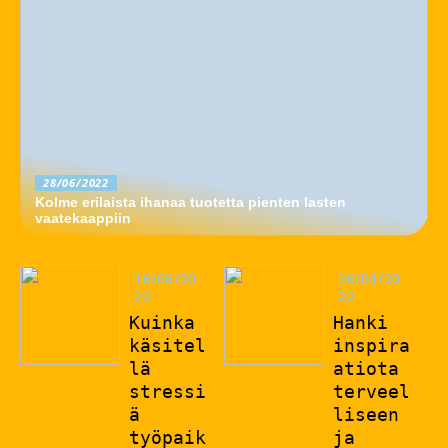
28/06/2022
Kolme erilaista ihanaa tuotetta pienten lasten
vaatekaappiin
16/06/20
26/04/20
22
22
Kuinka
Hanki
käsitel
inspira
lä
atiota
stressi
terveel
ä
liseen
työpaik
ja