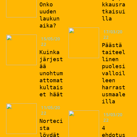
Onko
kkausra
uuden
tkaisui
laukun
lla
aika?
17/03/20
22
15/05/20
22
Päästä
Kuinka
taiteel
järjest
linen
ää
puolesi
unohtum
valloil
attomat
leen
kultais
harrast
et häät
usmaale
illa
11/05/20
22
15/03/20
22
Norteci
sta
4
löydät
ehdotus