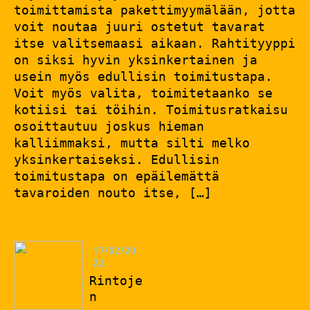
toimittamista pakettimyymälään, jotta
voit noutaa juuri ostetut tavarat
itse valitsemaasi aikaan. Rahtityyppi
on siksi hyvin yksinkertainen ja
usein myös edullisin toimitustapa.
Voit myös valita, toimitetaanko se
kotiisi tai töihin. Toimitusratkaisu
osoittautuu joskus hieman
kalliimmaksi, mutta silti melko
yksinkertaiseksi. Edullisin
toimitustapa on epäilemättä
tavaroiden nouto itse, […]
17/02/20
22
Rintoje
n