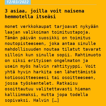
12/03/2022
3 asiaa, joilla voit naisena
hemmotella itseäsi
monet verkkokaupat tarjoavat nykyään
laajan valikoiman toimitustapoja.
Tämän päivän suosikki on toimitus
noutopisteeseen, joka antaa sinulle
mahdollisuuden noutaa tilatut tavarat
silloin kun sinulle sopii. Rahtimuoto
on siksi erityisen ongelmaton ja
usein myös halvin rahtityyppi. Voit
yhtä hyvin harkita sen lähettämistä
kotiosoitteeseesi tai osoitteeseen,
jossa työskentelet. Ratkaisu
osoittautuu valitettavasti hieman
kalliimmaksi, mutta jopa todella
sopivaksi. Halvin […]