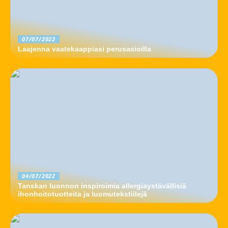
07/07/2022
Laajenna vaatekaappiasi perusasioilla
04/07/2022
Tanskan luonnon inspiroimia allergiaystävällisiä
ihonhoitotuotteita ja luomutekstiilejä