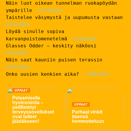
Näin luot oikean tunnelman ruokapöydän
ympärille
07/10/2022
Taistelee väsymystä ja uupumusta vastaan
04/10/2022
Löydä sinulle sopiva
karvanpoistomenetelmä
03/09/2022
Glasses Odder – keskity näköosi
01/09/2022
Näin saat kauniin puisen terassin
01/09/2022
Onko uusien kenkien aika?
12/08/2022
OPPAAT
Pelaamisella
hyvinvointia –
OPPAAT
pelillistetyt
terveyssovellukset
Parhaat vinkit
ovat tulleet
itsensä
jäädäkseen!
hemmotteluun