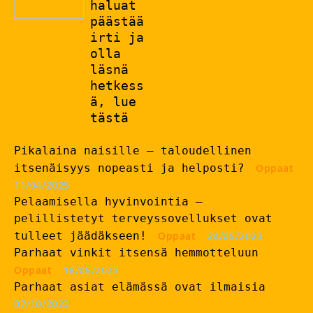
haluat
päästää
irti ja
olla
läsnä
hetkess
ä, lue
tästä
Pikalaina naisille – taloudellinen
itsenäisyys nopeasti ja helposti?
Oppaat
11/04/2025
Pelaamisella hyvinvointia –
pelillistetyt terveyssovellukset ovat
tulleet jäädäkseen!
Oppaat
24/05/2023
Parhaat vinkit itsensä hemmotteluun
Oppaat
18/05/2023
Parhaat asiat elämässä ovat ilmaisia
07/10/2022