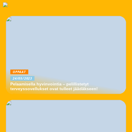
OPPAAT
24/05/2023
Pelaamisella hyvinvointia – pelillistetyt
terveyssovellukset ovat tulleet jäädäkseen!