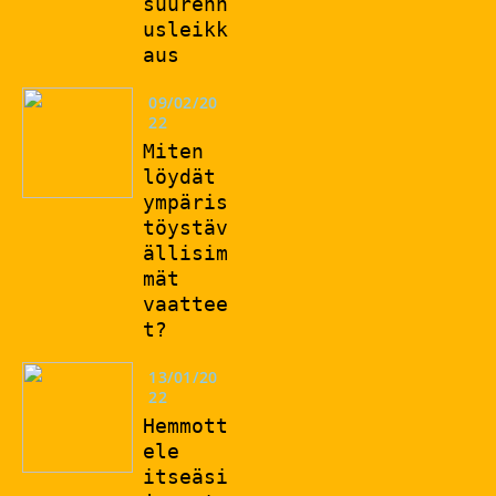
suurenn
usleikk
aus
09/02/20
22
Miten
löydät
ympäris
töystäv
ällisim
mät
vaattee
t?
13/01/20
22
Hemmott
ele
itseäsi