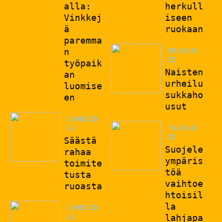
alla:
herkull
Vinkkej
iseen
ä
ruokaan
paremma
20/04/20
n
22
työpaik
Naisten
an
urheilu
luomise
sukkaho
en
usut
06/06/20
22
15/04/20
22
Säästä
Suojele
rahaa
ympäris
toimite
töä
tusta
vaihtoe
ruoasta
htoisil
la
20/05/20
22
lahjapa