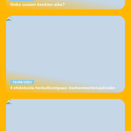
Onko uusien kenkien aika?
10/08/2022
4 ehdotusta herkullisimpaan itsehemmottelupäivään