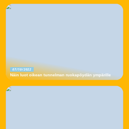
07/10/2022
Näin luot oikean tunnelman ruokapöydän ympärille