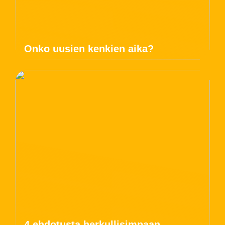
Onko uusien kenkien aika?
4 ehdotusta herkullisimpaan