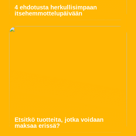
4 ehdotusta herkullisimpaan
itsehemmottelupäivään
Etsitkö tuotteita, jotka voidaan
maksaa erissä?