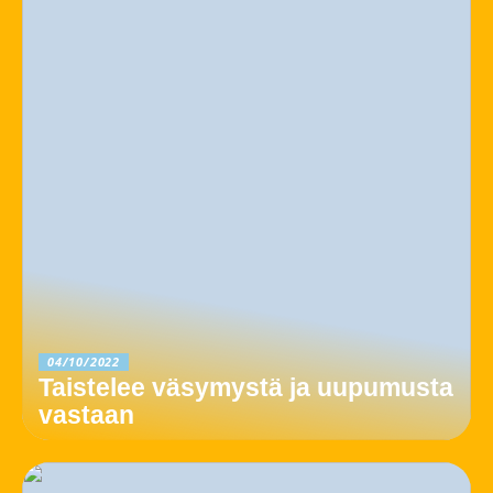
04/10/2022
Taistelee väsymystä ja uupumusta
vastaan