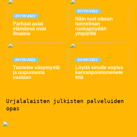
07/10/2022
07/10/2022
Näin luot oikean
Parhaat asiat
tunnelman
elämässä ovat
ruokapöydän
ilmaisia
ympärille
04/10/2022
03/09/2022
Taistelee väsymystä
Löydä sinulle sopiva
ja uupumusta
karvanpoistomenete
vastaan
lmä
Urjalalaisten julkisten palveluiden
opas