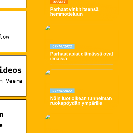
OPPAAT
Parhaat vinkit itsensä
hemmotteluun
low
07/10/2022
Parhaat asiat elämässä ovat
ilmaisia
ideos
m Veera
07/10/2022
Näin luot oikean tunnelman
ruokapöydän ympärille
m
e