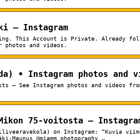
ki – Instagram
ing. This Account is Private. Already fol
r photos and videos.
da) • Instagram photos and v
sts – See Instagram photos and videos fro
Mikon 75-voitosta – Instagra
lliveeravekola) on Instagram: “Kuvia viim
äki-Maunus @miamm_photography …