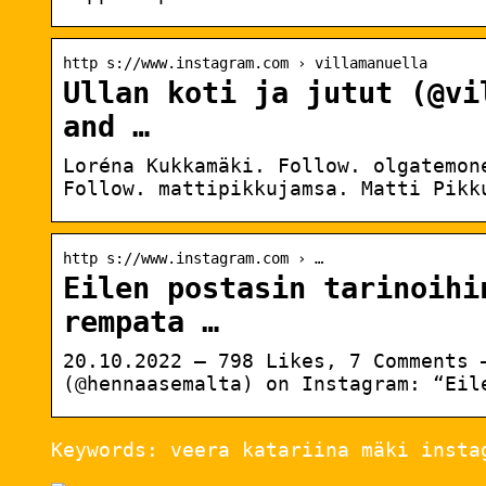
http s://www.instagram.com › villamanuella
Ullan koti ja jutut (@vi
and …
Loréna Kukkamäki. Follow. olgatemon
Follow. mattipikkujamsa. Matti Pikk
http s://www.instagram.com › …
Eilen postasin tarinoihi
rempata …
20.10.2022 — 798 Likes, 7 Comments 
(@hennaasemalta) on Instagram: “Eil
Keywords: veera katariina mäki insta