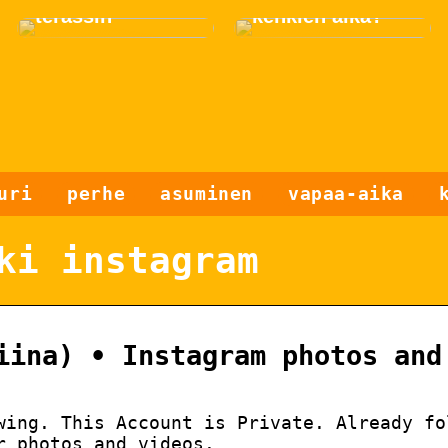
terassin
kenkien aika?
uri
perhe
asuminen
vapaa-aika
ki instagram
iina) • Instagram photos and
wing. This Account is Private. Already fo
r photos and videos.