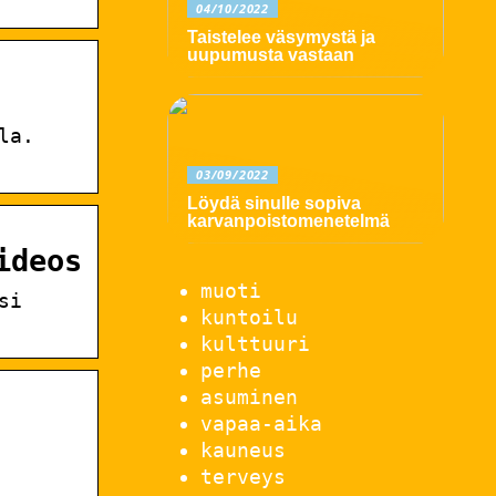
04/10/2022
Taistelee väsymystä ja
uupumusta vastaan
la.
03/09/2022
Löydä sinulle sopiva
karvanpoistomenetelmä
ideos
muoti
si
kuntoilu
kulttuuri
perhe
asuminen
vapaa-aika
kauneus
terveys