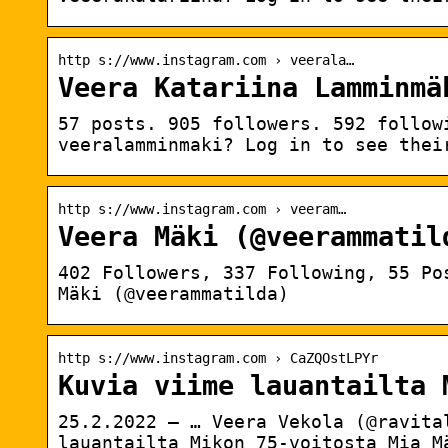
http s://www.instagram.com › veerala…
Veera Katariina Lamminmä
57 posts. 905 followers. 592 follow
veeralamminmaki? Log in to see thei
http s://www.instagram.com › veeram…
Veera Mäki (@veerammatil
402 Followers, 337 Following, 55 Po
Mäki (@veerammatilda)
http s://www.instagram.com › CaZQOstLPYr
Kuvia viime lauantailta 
25.2.2022 — … Veera Vekola (@ravita
lauantailta Mikon 75-voitosta Mia M