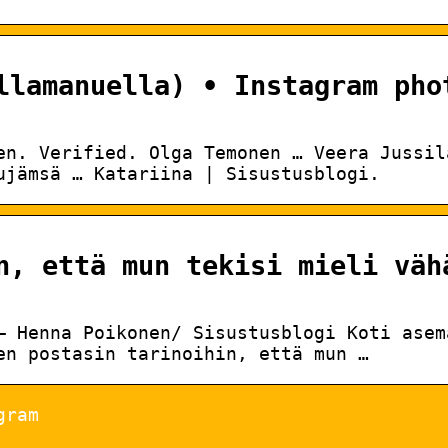
llamanuella) • Instagram pho
en. Verified. Olga Temonen … Veera Jussil
ujämsä … Katariina | Sisustusblogi.
n, että mun tekisi mieli väh
– Henna Poikonen/ Sisustusblogi Koti asem
en postasin tarinoihin, että mun …
gram