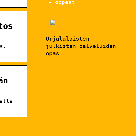
oppaat
tos
Urjalalaisten
julkisten palveluiden
a.
opas
än
alla