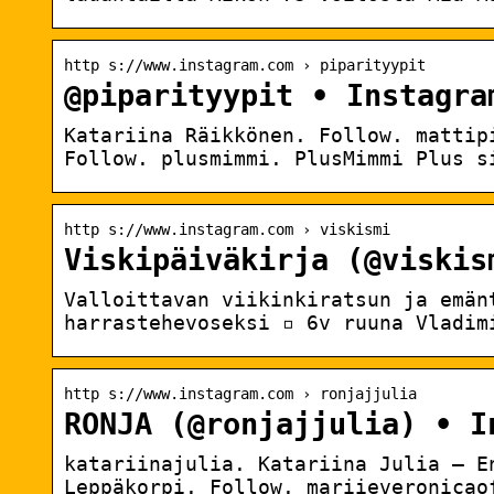
http s://www.instagram.com › piparityypit
@piparityypit • Instagra
Katariina Räikkönen. Follow. mattip
Follow. plusmimmi. PlusMimmi Plus s
http s://www.instagram.com › viskismi
Viskipäiväkirja (@viskis
Valloittavan viikinkiratsun ja emän
harrastehevoseksi ▫️ 6v ruuna Vladim
http s://www.instagram.com › ronjajjulia
RONJA (@ronjajjulia) • I
katariinajulia. Katariina Julia – E
Leppäkorpi. Follow. mariieveronicao