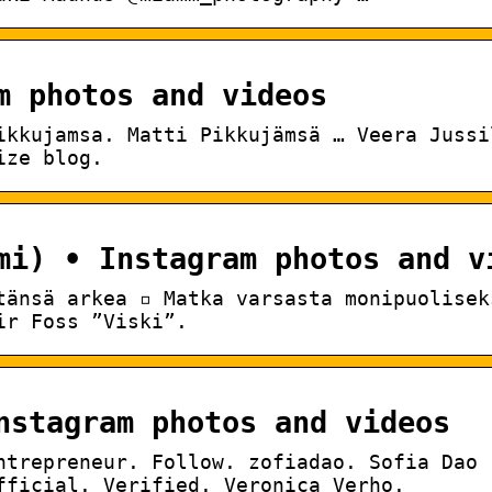
m photos and videos
ikkujamsa. Matti Pikkujämsä … Veera Jussi
ize blog.
mi) • Instagram photos and v
tänsä arkea ▫️ Matka varsasta monipuolisek
ir Foss ”Viski”.
nstagram photos and videos
ntrepreneur. Follow. zofiadao. Sofia Dao
fficial. Verified. Veronica Verho.