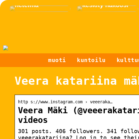
netelmä
keskity näköosi
muoti
kuntoilu
kulttu
Veera katariina mä
http s://www.instagram.com › veeeraka…
Veera Mäki (@veeerakatar
videos
301 posts. 406 followers. 341 follo
veeerakatariina? Log in to see thei