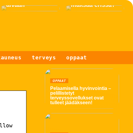
äivään
maksaa erissä?
kauneus
terveys
oppaat
OPPAAT
Pelaamisella hyvinvointia –
pelillistetyt
terveyssovellukset ovat
tulleet jäädäkseen!
llow