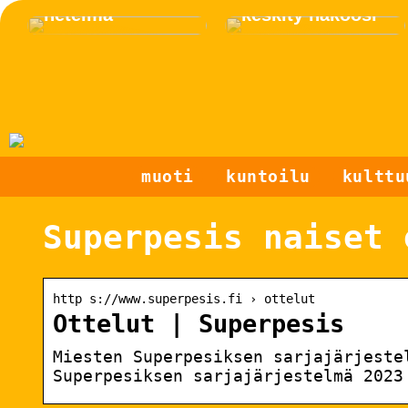
netelmä
keskity näköosi
muoti
kuntoilu
kulttu
Superpesis naiset 
http s://www.superpesis.fi › ottelut
Ottelut | Superpesis
Miesten Superpesiksen sarjajärjeste
Superpesiksen sarjajärjestelmä 2023