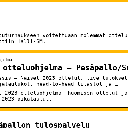
puturnaukseen voitettuaan molemmat ottelu
ttiin Halli-SM.
hjelma
 otteluohjelma – Pesäpallo/S
esis – Naiset 2023 ottelut, live tulokset
jataulukot, head-to-head tilastot ja …
t 2023 otteluohjelma, huomisen ottelut ja
 2023 aikataulut.
äpallon tulospalvelu