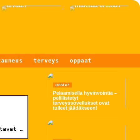
äivään
maksaa erissä?
kauneus
terveys
oppaat
OPPAAT
Pelaamisella hyvinvointia –
pelillistetyt
terveyssovellukset ovat
tulleet jäädäkseen!
tavat …