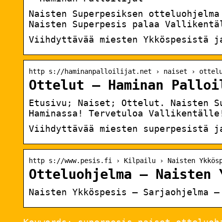
Naisten Superpesiksen otteluohjelma
Naisten Superpesis palaa Vallikentä
Viihdyttävää miesten Ykköspesistä j
http s://haminanpalloilijat.net › naiset › ottel
Ottelut – Haminan Palloi
Etusivu; Naiset; Ottelut. Naisten S
Haminassa! Tervetuloa Vallikentälle
Viihdyttävää miesten superpesistä j
http s://www.pesis.fi › Kilpailu › Naisten Ykkös
Otteluohjelma – Naisten 
Naisten Ykköspesis – Sarjaohjelma –