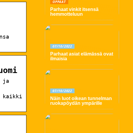
OPPAAT
Parhaat vinkit itsensä
hemmotteluun
nsa
07/10/2022
Parhaat asiat elämässä ovat
ilmaisia
uomi
 ja
07/10/2022
 kaikki
Näin luot oikean tunnelman
ruokapöydän ympärille