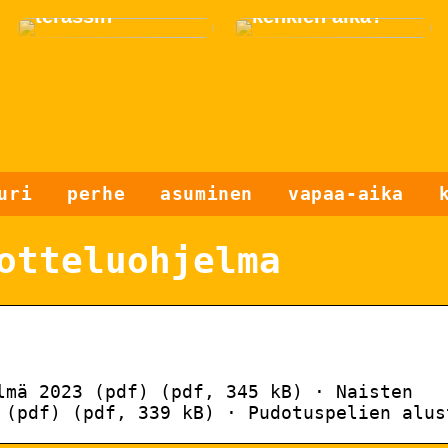
terassin
kenkien aika?
uri
perhe
asuminen
vapaa-aika
otteluohjelma
lmä 2023 (pdf) (pdf, 345 kB) · Naisten
 (pdf) (pdf, 339 kB) · Pudotuspelien alus