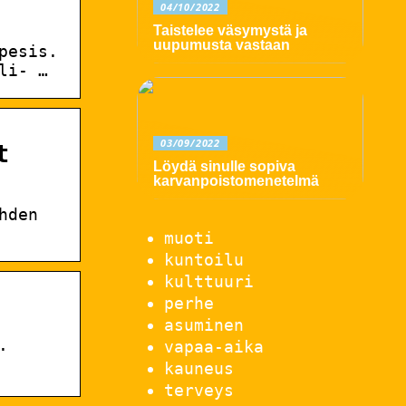
04/10/2022
Taistelee väsymystä ja
uupumusta vastaan
pesis.
li- …
03/09/2022
t
Löydä sinulle sopiva
karvanpoistomenetelmä
hden
muoti
kuntoilu
kulttuuri
perhe
asuminen
vapaa-aika
·
kauneus
terveys