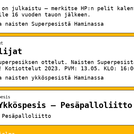
 on julkaistu — merkitse HP:n pelit kalen
lle 16 vuoden tauon jälkeen.
a naisten Superpesistä Haminassa
ut
lijat
uperpesiksen ottelut. Naisten Superpesist
! Kotiottelut 2023. PVM: 13.05. KLO: 16:0
a naisten ykköspesistä Haminassa
pesis
Ykköspesis – Pesäpalloliitto
 Pesäpalloliitto