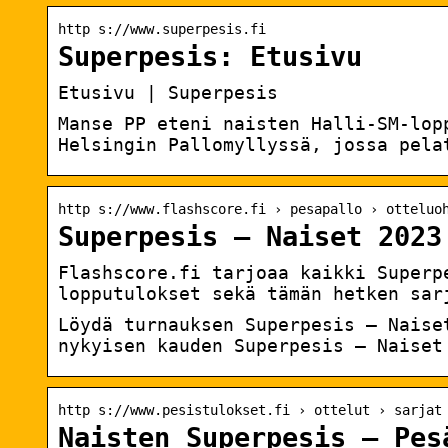
http s://www.superpesis.fi
Superpesis: Etusivu
Etusivu | Superpesis
Manse PP eteni naisten Halli-SM-lop
Helsingin Pallomyllyssä, jossa pela
http s://www.flashscore.fi › pesapallo › otteluo
Superpesis – Naiset 2023
Flashscore.fi tarjoaa kaikki Superp
lopputulokset sekä tämän hetken sar
Löydä turnauksen Superpesis – Naise
nykyisen kauden Superpesis – Naiset
http s://www.pesistulokset.fi › ottelut › sarjat
Naisten Superpesis – Pes