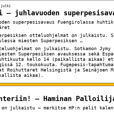
-julki
i – juhlavuoden superpesisav
oden superpesisavaus Fuengirolassa huhtik
äret
erpesiksen otteluohjelmat on julkaistu. S
ulessa miesten Superpesiksen …
teluohjelmat on julkaistu. Sotkamon Jymy 
iesten Superpesiksen avauksessa sekä Espa
uhtikuuta kello 14 (paikallista aikaa) et
gissä 12. toukokuuta. Fugepesis-tapahtuma
at Roihuttaret Helsingistä ja Seinäjoen M
kallista aikaa).
nteriin! – Haminan Palloilij
 on julkaistu — merkitse HP:n pelit kalen