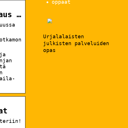
oppaat
aus …
uussa
Urjalalaisten
otkamon
julkisten palveluiden
opas
ja
njan
tä
n
aila-
at
teriin!