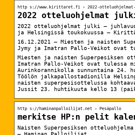
http s://www.kirittaret.fi › 2022-otteluohjelmat
2022 otteluohjelmat julk
2022 otteluohjelmat julki – juhlavu
ja Helsingissä toukokuussa – Kiritt
16.12.2021 — Miesten ja naisten Sup
Jymy ja Imatran Pallo-Veikot ovat t
Miesten ja naisten Superpesiksen ot
Imatran Pallo-Veikot ovat tulessa m
Aurinkorannikolla sunnuntaina 24. h
Töölön jalkapallostadionilla Helsin
naisten superpesisottelussa kohtaav
Jussit 23. huhtikuuta kello 13 (pai
http s://haminanpalloilijat.net › Pesäpallo
merkitse HP:n pelit kale
Naisten Superpesiksen otteluohjelma
– Haminan Palloilijat