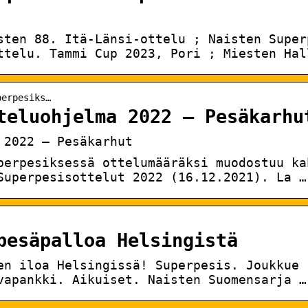
sten 88. Itä-Länsi-ottelu ; Naisten Super
ttelu. Tammi Cup 2023, Pori ; Miesten Hal
perpesiks…
teluohjelma 2022 – Pesäkarhu
 2022 – Pesäkarhut
perpesiksessä ottelumääräksi muodostuu ka
Superpesisottelut 2022 (16.12.2021). La …
pesäpalloa Helsingistä
en iloa Helsingissä! Superpesis. Joukkue 
vapankki. Aikuiset. Naisten Suomensarja …