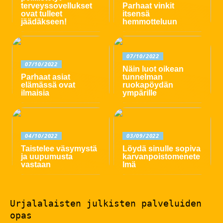
terveyssovellukset
Parhaat vinkit
ovat tulleet
itsensä
jäädäkseen!
hemmotteluun
07/10/2022
07/10/2022
Näin luot oikean
Parhaat asiat
tunnelman
elämässä ovat
ruokapöydän
ilmaisia
ympärille
04/10/2022
03/09/2022
Taistelee väsymystä
Löydä sinulle sopiva
ja uupumusta
karvanpoistomenete
vastaan
lmä
Urjalalaisten julkisten palveluiden
opas