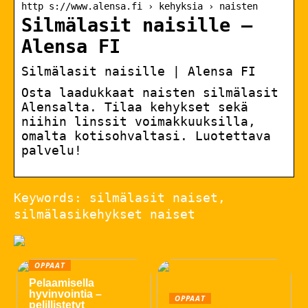
http s://www.alensa.fi › kehyksia › naisten
Silmälasit naisille –
Alensa FI
Silmälasit naisille | Alensa FI
Osta laadukkaat naisten silmälasit
Alensalta. Tilaa kehykset sekä
niihin linssit voimakkuuksilla,
omalta kotisohvaltasi. Luotettava
palvelu!
Keywords: silmälasit naiset,
silmälasikehykset naiset
OPPAAT
Pelaamisella
hyvinvointia –
OPPAAT
pelillistetyt