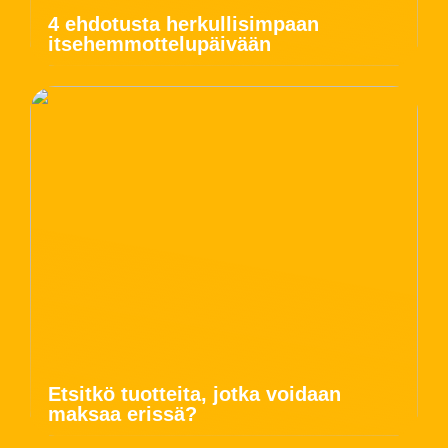
4 ehdotusta herkullisimpaan
itsehemmottelupäivään
Etsitkö tuotteita, jotka voidaan
maksaa erissä?