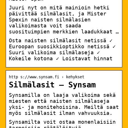
Juuri nyt on mitä mainioin hetki
päivittää silmälasit, ja Mister
Spexin naisten silmälasien
valikoimasta voit saada
suosituimpien merkkien laadukkaat …
Osta naisten silmälasit netissä ✓
Euroopan suosikkioptikko netissä ✓
Suuri valikoima silmälaseja ✓
Kokeile kotona ✓ Loistavat hinnat
http s://www.synsam.fi › kehykset
Silmälasit – Synsam
Synsamilla on laaja valikoima sekä
miesten että naisten silmälaseja
yksi- ja monitehoisina. Meiltä saat
myös silmälasit ilman vahvuuksia.
Synsamilta voit ostaa monenlaisiin
tarpeisiin räätälöityjä