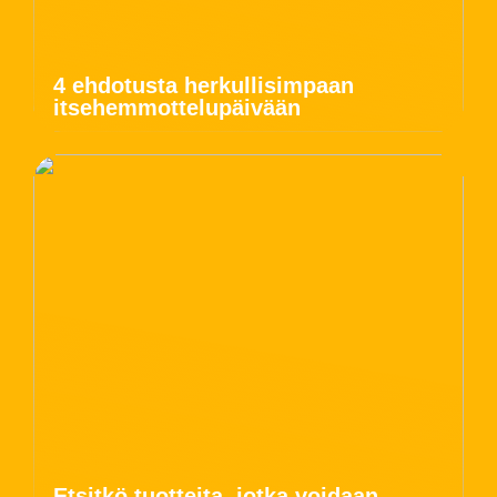
4 ehdotusta herkullisimpaan
itsehemmottelupäivään
Etsitkö tuotteita, jotka voidaan