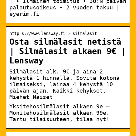
| • Ilmainen toimitus • 30:N päivän
palautusoikeus • 2 vuoden takuu |
eyerim.fi
http s://www.lensway.fi › silmalasit
Osta silmälasit netistä
| Silmälasit alkaen 9€ |
Lensway
Silmälasit alk. 9€ ja aina 2
kehystä 1 hinnalla. Sovita kotona
ilmaiseksi, lainaa 4 kehystä 10
päivän ajan. Kaikki kehykset.
Miehet Naiset
Yksitehosilmälasit alkaen 9e –
Monitehosilmälasit alkaen 99e.
Tartu tilaisuuteen, tilaa nyt!