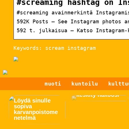
#screaming hashtag on In
#screaming avainmerkintä Instagrami
592K Posts – See Instagram photos a
592 t. julkaisua – Katso Instagram-
Keywords: scream instagram
muoti
kuntoilu
kulttu
Glasses Odder –
keskity näköosi
Löydä sinulle
sopiva
karvanpoistome
netelmä