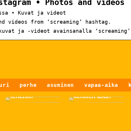
stagram • Photos and videos
ssa • Kuvat ja videot
nd videos from ‘screaming’ hashtag.
kuvat ja -videot avainsanalla ‘screaming’
Näin saat
uri
perhe
asuminen
vapaa-aika
kauniin puisen
Onko uusien
terassin
kenkien aika?