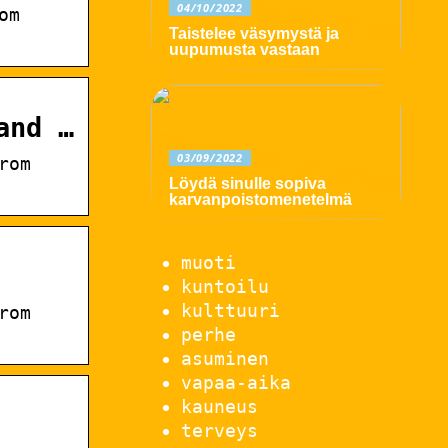
04/10/2022
om
Taistelee väsymystä ja
uupumusta vastaan
and …
03/09/2022
rom
Löydä sinulle sopiva
karvanpoistomenetelmä
muoti
kuntoilu
kulttuuri
rom
perhe
asuminen
vapaa-aika
kauneus
terveys