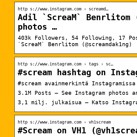
http s://www.instagram.com › screamd…
Adil `ScreaM` Benrlitom 
photos …
403k Followers, 54 Following, 17 Po
`ScreaM` Benrlitom (@screamdak1ng)
http s://www.instagram.com › tags › sc…
#scream hashtag on Insta
#scream avainmerkintä Instagramissa
3.1M Posts – See Instagram photos a
3,1 milj. julkaisua – Katso Instagr
http s://www.instagram.com › vh1scream
#Scream on VH1 (@vh1scre