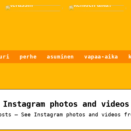
terassin
kenkien aika?
uri
perhe
asuminen
vapaa-aika
 Instagram photos and videos
osts – See Instagram photos and videos fr