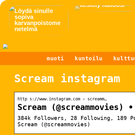
keskity näköosi
Löydä sinulle
sopiva
karvanpoistome
netelmä
muoti
kuntoilu
kulttu
Scream instagram
http s://www.instagram.com › screamm…
Scream (@screammovies) •
384k Followers, 28 Following, 189 P
Scream (@screammovies)