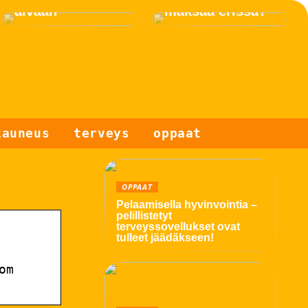
äivään
maksaa erissä?
kauneus
terveys
oppaat
OPPAAT
Pelaamisella hyvinvointia –
pelillistetyt
terveyssovellukset ovat
tulleet jäädäkseen!
om