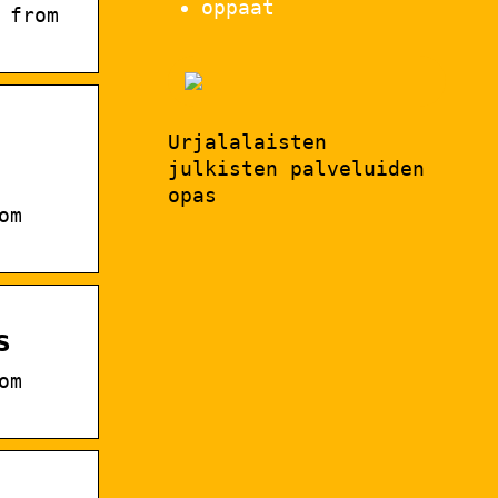
oppaat
 from
Urjalalaisten
julkisten palveluiden
opas
om
s
om