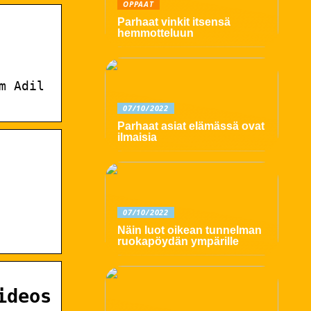
OPPAAT
Parhaat vinkit itsensä
hemmotteluun
m Adil
07/10/2022
Parhaat asiat elämässä ovat
ilmaisia
07/10/2022
Näin luot oikean tunnelman
ruokapöydän ympärille
ideos