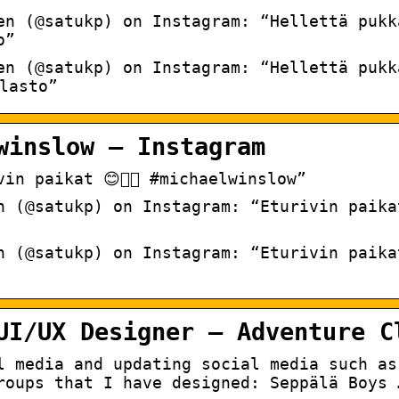
en (@satukp) on Instagram: “Hellettä pukk
o”
en (@satukp) on Instagram: “Hellettä pukk
lasto”
winslow – Instagram
in paikat 😊👌🏻 #michaelwinslow”
n (@satukp) on Instagram: “Eturivin paika
 (@satukp) on Instagram: “Eturivin paikat 
UI/UX Designer – Adventure C
l media and updating social media such as
roups that I have designed: Seppälä Boys 