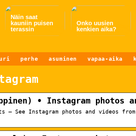
Näin saat
kauniin puisen
Onko uusien
terassin
kenkien aika?
uri
perhe
asuminen
vapaa-aika
tagram
ppinen) • Instagram photos a
ts – See Instagram photos and videos from