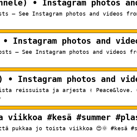
nnele) • Instagram photos an
sts – See Instagram photos and videos fro
 • Instagram photos and vide
osts – See Instagram photos and videos fr
) • Instagram photos and vid
ista reissuista ja arjesta ✌ Peace&love. 
.
a viikkoa #kesä #summer #pla
ttä pukkaa jo toista viikkoa 😍🌞 #kesä #