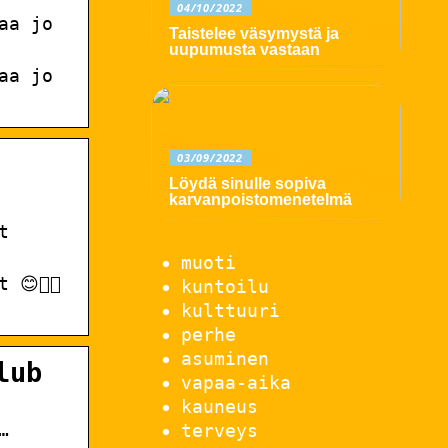
04/10/2022
aa jo
Taistelee väsymystä ja
uupumusta vastaan
aa jo
03/09/2022
Löydä sinulle sopiva
karvanpoistomenetelmä
t
muoti
😊👌🏻
kuntoilu
kulttuuri
perhe
asuminen
lub
vapaa-aika
kauneus
…
terveys