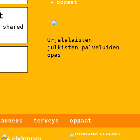
oppaat
t
 shared
Urjalalaisten
julkisten palveluiden
opas
Etsitkö tuotteita,
kauneus
terveys
oppaat
jotka voidaan
maksaa erissä?
4 ehdotusta