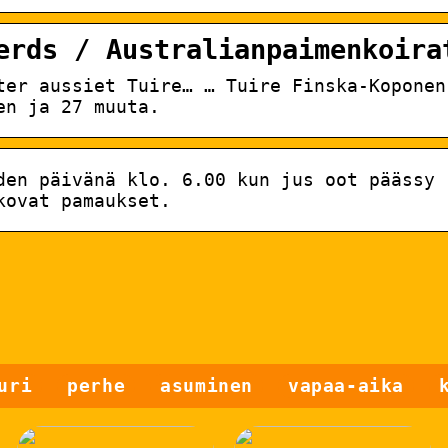
erds / Australianpaimenkoira
ter aussiet Tuire… … Tuire Finska-Koponen
en ja 27 muuta.
den päivänä klo. 6.00 kun jus oot päässy
kovat pamaukset.
uri
perhe
asuminen
vapaa-aika