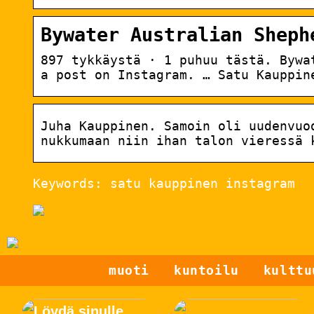
Bywater Australian Sheph
897 tykkäystä · 1 puhuu tästä. Bywa
a post on Instagram. … Satu Kauppin
Juha Kauppinen. Samoin oli uudenvuo
nukkumaan niin ihan talon vieressä 
Keywords: satu kauppinen instagram
muoti
kuntoilu
kulttu
Löydä sinulle