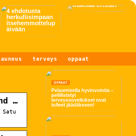
maksaa erissä?
4 ehdotusta
herkullisimpaan
itsehemmottelup
äivään
kauneus
terveys
oppaat
OPPAAT
Pelaamisella hyvinvointia –
pelillistetyt
nd …
terveyssovellukset ovat
tulleet jäädäkseen!
 Satu