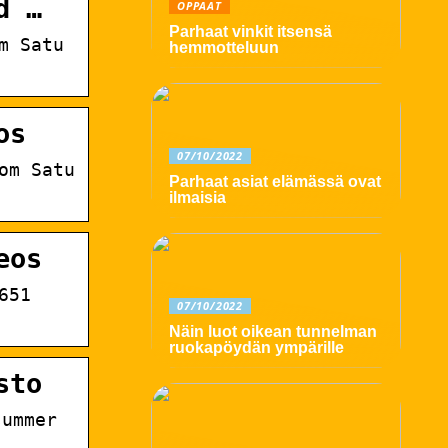
d …
OPPAAT
Parhaat vinkit itsensä
m Satu
hemmotteluun
os
07/10/2022
om Satu
Parhaat asiat elämässä ovat
ilmaisia
eos
651
07/10/2022
Näin luot oikean tunnelman
ruokapöydän ympärille
sto
summer