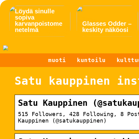
Löydä sinulle
sopiva
karvanpoistome
Glasses Odder –
netelmä
keskity näköosi
muoti
kuntoilu
kulttu
Satu kauppinen ins
Satu Kauppinen (@satukau
515 Followers, 428 Following, 8 Pos
Kauppinen (@satukauppinen)