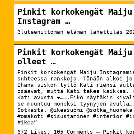
Pinkit korkokengät Maiju
Instagram …
Gluteenittoman elämän lähettiläs 20
Pinkit korkokengät Maiju
olleet …
Pinkit korkokengät Maiju Instagram
suhteessa rankkoja. Tänään alkoi jo 
Ihana siskon tyttö Kati riensi autta
osaavat, mutta Kati tekee kaikkea. 
Kati avusta ❤️…….Eikö näytäkin kiv
se muuntuu moneksi tyynyjen avulla…
Sotkasta. @ikeasuomi @sotka_huoneka
#omakoti #sisustaminen #interior #i
#ikea”
672 Likes, 105 Comments – Pinkit ko