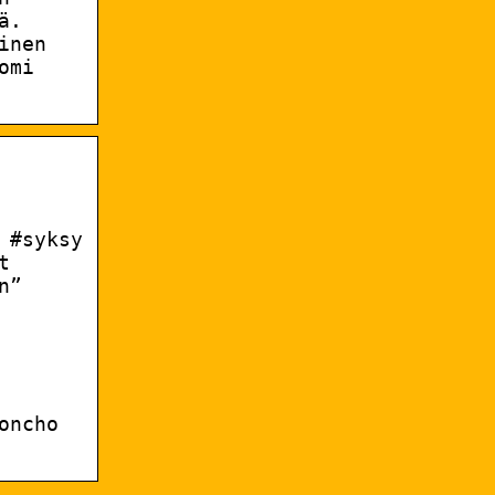
ä.
inen
omi
 #syksy
t
n”
oncho