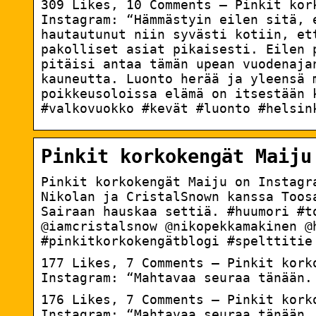
309 Likes, 10 Comments – Pinkit kor
Instagram: “Hämmästyin eilen sitä, 
hautautunut niin syvästi kotiin, et
pakolliset asiat pikaisesti. Eilen 
pitäisi antaa tämän upean vuodenaja
kauneutta. Luonto herää ja yleensä 
poikkeusoloissa elämä on itsestään 
#valkovuokko #kevät #luonto #helsin
Pinkit korkokengät Maiju
Pinkit korkokengät Maiju on Instag
Nikolan ja CristalSnown kanssa Toos
Sairaan hauskaa settiä. #huumori #t
@iamcristalsnow @nikopekkamakinen @
#pinkitkorkokengätblogi #spelttitie
177 Likes, 7 Comments – Pinkit kork
Instagram: “Mahtavaa seuraa tänään.
176 Likes, 7 Comments – Pinkit kork
Instagram: “Mahtavaa seuraa tänään.