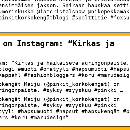
ensimmäisen jakson. Sairaan hauskaa setti
umorinkukka @iamcristalsnow @nikopekkamak
pinkitkorkokengätblogi #spelttitie #foxsu
 on Instagram: “Kirkas ja
ram: “Kirkas ja häikäisevä auringonpaiste.
blogi #muoti #omatyyli #hapsumuoti #hapsu
kappahl #fashionbloggers #koru #marudesig
okengät Maiju (@pinkit_korkokengat) on
ringonpaiste. #syksy #syyskuu #pinkki …
okengät Maiju (@pinkit_korkokengat) on
ringonpaiste. #syksy #syyskuu #pinkki
tyyli #hapsumuoti #hapsut #hapsukengät #p
ers #koru #marudesign”