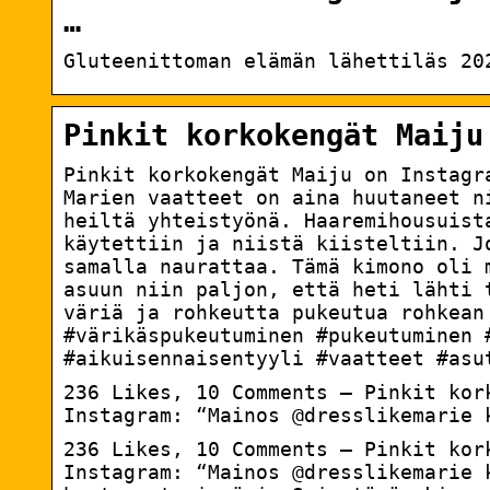
…
Gluteenittoman elämän lähettiläs 20
Pinkit korkokengät Maiju
Pinkit korkokengät Maiju on Instag
Marien vaatteet on aina huutaneet n
heiltä yhteistyönä. Haaremihousuist
käytettiin ja niistä kiisteltiin. J
samalla naurattaa. Tämä kimono oli 
asuun niin paljon, että heti lähti 
väriä ja rohkeutta pukeutua rohkean
#värikäspukeutuminen #pukeutuminen 
#aikuisennaisentyyli #vaatteet #asu
236 Likes, 10 Comments – Pinkit kor
Instagram: “Mainos @dresslikemarie 
236 Likes, 10 Comments – Pinkit kor
Instagram: “Mainos @dresslikemarie 