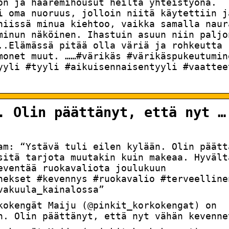
on ja haaremihousut heiltä yhteistyönä.
i oma nuoruus, jolloin niitä käytettiin j
niissä minua kiehtoo, vaikka samalla naur
minun näköinen. Ihastuin asuun niin paljo
..Elämässä pitää olla väriä ja rohkeutta
monet muut. ……#värikäs #värikäspukeutumin
yyli #tyyli #aikuisennaisentyyli #vaattee
. Olin päättänyt, että nyt …
ram: “Ystävä tuli eilen kylään. Olin päätt
sitä tarjota muutakin kuin makeaa. Hyvält
eventää ruokavaliota joulukuun
nekset #kevennys #ruokavalio #terveelline
vakuula_kainalossa”
kokengät Maiju (@pinkit_korkokengat) on
n. Olin päättänyt, että nyt vähän kevenne