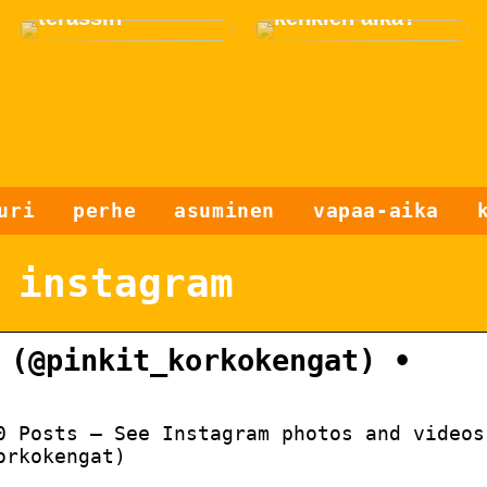
terassin
kenkien aika?
uri
perhe
asuminen
vapaa-aika
 instagram
 (@pinkit_korkokengat) •
0 Posts – See Instagram photos and videos
orkokengat)