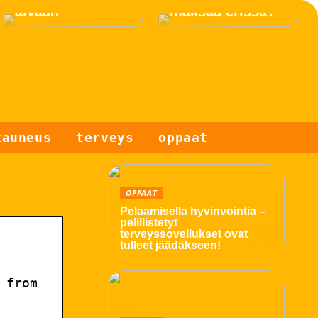
äivään
maksaa erissä?
kauneus
terveys
oppaat
OPPAAT
Pelaamisella hyvinvointia –
pelillistetyt
terveyssovellukset ovat
tulleet jäädäkseen!
 from