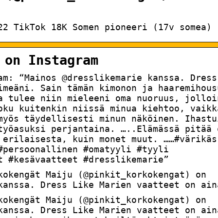
22 TikTok 18K Somen pioneeri (17v somea)
 on Instagram
ram: “Mainos @dresslikemarie kanssa. Dress
imeäni. Sain tämän kimonon ja haaremihous
a tulee niin mieleeni oma nuoruus, jolloi
oku kuitenkin niissä minua kiehtoo, vaikk
myös täydellisesti minun näköinen. Ihastu
työasuksi perjantaina. …..Elämässä pitää 
 erilaisesta, kuin monet muut. ……#värikäs
#persoonallinen #omatyyli #tyyli
t #kesävaatteet #dresslikemarie”
kokengät Maiju (@pinkit_korkokengat) on
kanssa. Dress Like Marien vaatteet on ain
kokengät Maiju (@pinkit_korkokengat) on
kanssa. Dress Like Marien vaatteet on ain