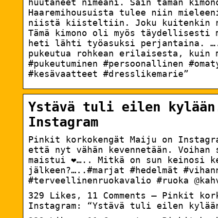
huutaneet nimeäni. Sain tämän kimon
Haaremihousuista tulee niin mieleen
niistä kiisteltiin. Joku kuitenkin 
Tämä kimono oli myös täydellisesti 
heti lähti työasuksi perjantaina. …
pukeutua rohkean erilaisesta, kuin 
#pukeutuminen #persoonallinen #omat
#kesävaatteet #dresslikemarie”
Ystävä tuli eilen kylään
Instagram
Pinkit korkokengät Maiju on Instag
että nyt vähän kevennetään. Voihan 
maistui ❤️….. Mitkä on sun keinosi k
jälkeen?…..#marjat #hedelmät #vihan
#terveellinenruokavalio #ruoka @kah
329 Likes, 11 Comments – Pinkit kor
Instagram: “Ystävä tuli eilen kylää