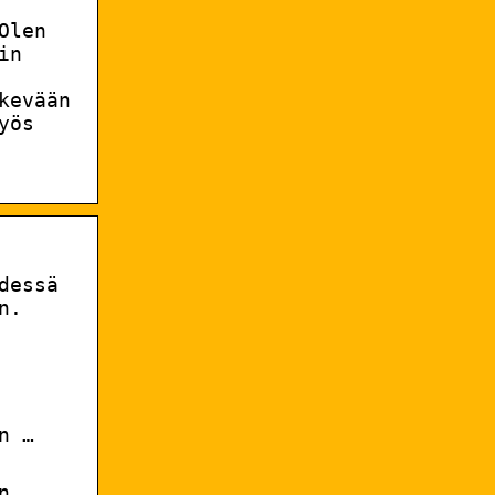
Olen
in
kevään
yös
dessä
n.
n …
n