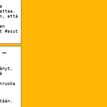
a
attaa.
n, että
en
t #asut
 –
änyt,
ä
nruoka
tään.