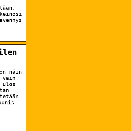
tään.
keinosi
evennys
ilen
on näin
 vain
 ulos
tan
tetään
aunis