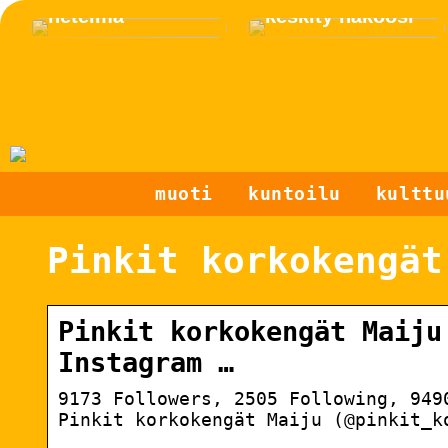
netelmä
keskity näköosi
muoti
kuntoilu
kulttu
Pinkit korkokengät
Pinkit korkokengät Maiju
Instagram …
9173 Followers, 2505 Following, 949
Pinkit korkokengät Maiju (@pinkit_k