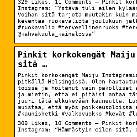
329 Likes, 11 Comments – Pinkit kor
Instagram: “Ystävä tuli eilen kylää
Voihan sitä tarjota muutakin kuin m
keventää ruokavaliota joulukuun jäl
#ruokavalio #terveellinenruoka #ter
@kahvakuula_kainalossa”
Pinkit korkokengät Maiju
sitä …
Pinkit korkokengät Maiju Instagram
pitkällä Helsingissä. Olen hautautu
töissä ja hoitanut vain pakolliset 
ja mietin, että ei pitäisi antaa tä
juuri tätä alkukevään kauneutta. Lu
muistaa, että myös poikkeusoloissa 
#kaunishetki #valkovuokko #kevät #l
309 Likes, 10 Comments – Pinkit kor
Instagram: “Hämmästyin eilen sitä, 