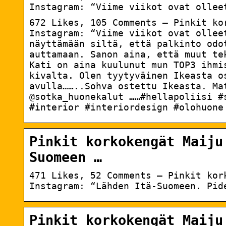
Instagram: “Viime viikot ovat ollee
672 Likes, 105 Comments – Pinkit ko
Instagram: “Viime viikot ovat olleet
näyttämään siltä, että palkinto 
auttamaan. Sanon aina, että muut te
Kati on aina kuulunut mun TOP3 ihmisi
kivalta. Olen tyytyväinen Ikeasta 
avulla……..Sohva ostettu Ikeasta. Ma
@sotka_huonekalut ……#hellapoliisi #
#interior #interiordesign #olohuone
Pinkit korkokengät Maiju
Suomeen …
471 Likes, 52 Comments – Pinkit kor
Instagram: “Lähden Itä-Suomeen. Pid
Pinkit korkokengät Maiju