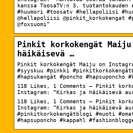
kanssa ToosaTV:n 3. tuotantokauden 
#huumori #toosatv #hellapoliisi #hu
@hellapoliisi @pinkit_korkokengat #
@foxsuomi”
Pinkit korkokengät Maiju
häikäisevä …
Pinkit korkokengät Maiju on Instag
#syyskuu #pinkki #pinkitkorkokengät
#hapsukengät #poncho #hapsuponcho #
118 Likes, 1 Comments – Pinkit kork
Instagram: “Kirkas ja häikäisevä au
118 Likes, 1 Comments – Pinkit kork
Instagram: “Kirkas ja häikäisevä au
#pinkitkorkokengätblogi #muoti #oma
#hapsuponcho #kappahl #fashionblogg