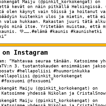
kokengät Maiju (@pinkit_korkokengat) on
että kevät on näin pitkällä Helsingissä. 
tä olen käynyt vain töissä ja hoitanut va
päädyin kuitenkin ulos ja mietin, että ei
n valua hukkaan. Rakastan juuri tätä alku
myös minä itse. Yritetään muistaa, että m
kaunis. 💚…….#elämä #kaunis #kaunishetki
ki”
 on Instagram
ram: “Mahtavaa seuraa tänään. Katsoimme yh
aTV:n 3. tuotantokauden ensimmäisen jakso
oosatv #hellapoliisi #huumorinkukka
hellapoliisi @pinkit_korkokengat
 #foxsuomi @foxsuomi”
okengät Maiju (@pinkit_korkokengat) on
 Katsoimme yhdessä Nikolan ja CristalSnow
okengät Maiju (@pinkit_korkokengat) on
 Katsoimme yhdessä Nikolan ja CristalSnow