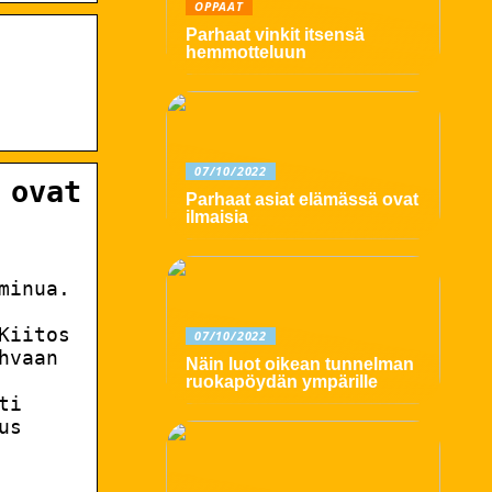
OPPAAT
Parhaat vinkit itsensä
hemmotteluun
07/10/2022
 ovat
Parhaat asiat elämässä ovat
ilmaisia
 minua.
Kiitos
07/10/2022
ohvaan
Näin luot oikean tunnelman
ruokapöydän ympärille
ti
us