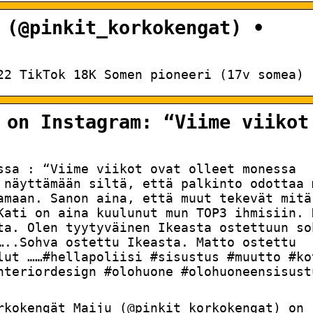
 (@pinkit_korkokengat) •
22 TikTok 18K Somen pioneeri (17v somea)
 on Instagram: “Viime viikot
issa : “Viime viikot ovat olleet monessa
näyttämään siltä, että palkinto odottaa
maan. Sanon aina, että muut tekevät mitä
Kati on aina kuulunut mun TOP3 ihmisiin. 
alta. Olen tyytyväinen Ikeasta ostettuun s
…..Sohva ostettu Ikeasta. Matto ostettu
lut ……#hellapoliisi #sisustus #muutto #ko
nteriordesign #olohuone #olohuoneensisust
rkokengät Maiju (@pinkit_korkokengat) on