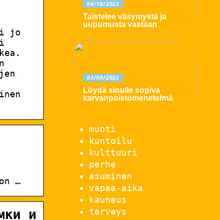
04/10/2022
Taistelee väsymystä ja
uupumusta vastaan
i jo
i
kea.
n
jen
03/09/2022
Löydä sinulle sopiva
inen
karvanpoistomenetelmä
muoti
kuntoilu
kulttuuri
perhe
asuminen
on …
vapaa-aika
kauneus
terveys
мки и