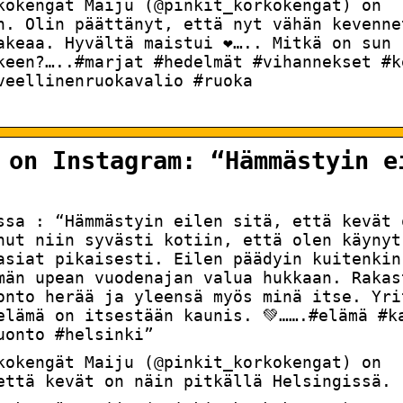
kokengät Maiju (@pinkit_korkokengat) on
n. Olin päättänyt, että nyt vähän kevenne
akeaa. Hyvältä maistui ❤️….. Mitkä on sun 
keen?…..#marjat #hedelmät #vihannekset #k
veellinenruokavalio #ruoka
 on Instagram: “Hämmästyin e
issa : “Hämmästyin eilen sitä, että kevät 
nut niin syvästi kotiin, että olen käynyt
asiat pikaisesti. Eilen päädyin kuitenkin
män upean vuodenajan valua hukkaan. Rakas
onto herää ja yleensä myös minä itse. Yri
elämä on itsestään kaunis. 💚…….#elämä #k
uonto #helsinki”
kokengät Maiju (@pinkit_korkokengat) on
että kevät on näin pitkällä Helsingissä.