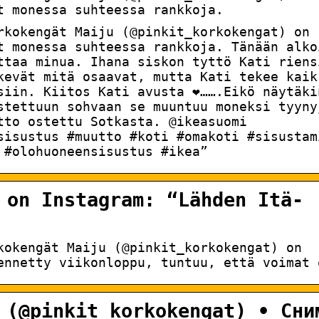
t monessa suhteessa rankkoja.
rkokengät Maiju (@pinkit_korkokengat) on
 monessa suhteessa rankkoja. Tänään alko
odottaa minua. Ihana siskon tyttö Kati riens
kevät mitä osaavat, mutta Kati tekee kaik
in. Kiitos Kati avusta ❤️…….Eikö näytäki
ostettuun sohvaan se muuntuu moneksi tyyny
tto ostettu Sotkasta. @ikeasuomi
sisustus #muutto #koti #omakoti #sisustam
 #olohuoneensisustus #ikea”
 on Instagram: “Lähden Itä-
kokengät Maiju (@pinkit_korkokengat) on
ennetty viikonloppu, tuntuu, että voimat 
 (@pinkit_korkokengat) • Сни