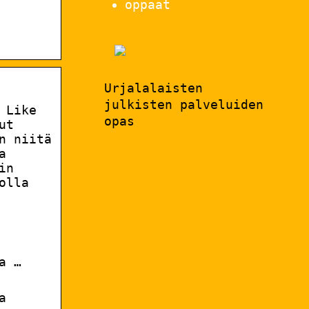
oppaat
Urjalalaisten
julkisten palveluiden
 Like
opas
ut
n niitä
a
in
olla
a …
a