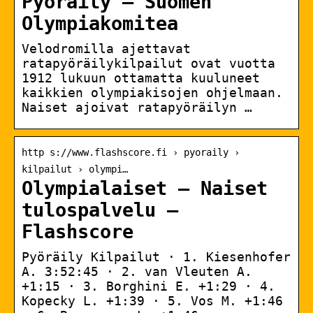
Pyöräily – Suomen
Olympiakomitea
Velodromilla ajettavat
ratapyöräilykilpailut ovat vuotta
1912 lukuun ottamatta kuuluneet
kaikkien olympiakisojen ohjelmaan.
Naiset ajoivat ratapyöräilyn …
http s://www.flashscore.fi › pyoraily ›
kilpailut › olympi…
Olympialaiset – Naiset
tulospalvelu –
Flashscore
Pyöräily Kilpailut · 1. Kiesenhofer
A. 3:52:45 · 2. van Vleuten A.
+1:15 · 3. Borghini E. +1:29 · 4.
Kopecky L. +1:39 · 5. Vos M. +1:46