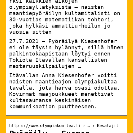
Yksi kaikkien aikojen
olympiayllätyksistä – naisten
maantiepyöräilyn kultamitalisti on
30-vuotias matematiikan tohtori,
joka hylkäsi ammattiurheilun jo
vuosia sitten
27.7.2021 — Pyöräilyä Kiesenhofer
ei ole täysin hylännyt, sillä hänen
palkintokaapistaan löytyi ennen
Tokiota Itävallan kansallisten
mestaruuskilpailujen …
Itävallan Anna Kiesenhofer voitti
naisten maantieajon olympiakultaa
tavalla, jota harva osasi odottaa.
Kovimmat maajoukkueet menettivät
kultasaumansa keskinäisen
kommunikaation puutteeseen.
http s://www.olympiakomitea.fi › … › Kesälajit