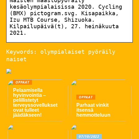
Naisten maastopyöräily
kesäolympialaisissa 2020. Cycling
(BMX) pictogram.svg. Kisapaikka,
Izu MTB Course, Shizuoka.
Kilpailupäivä(t), 27. heinäkuuta
2021.
Keywords: olympialaiset pyöräily
naiset
OPPAAT
Pelaamisella
hyvinvointia –
OPPAAT
pelillistetyt
terveyssovellukset
Parhaat vinkit
ovat tulleet
itsensä
jäädäkseen!
hemmotteluun
07/10/2022