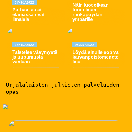
07/10/2022
Näin luot oikean
Parhaat asiat
tunnelman
elämässä ovat
ruokapöydän
ilmaisia
ympärille
04/10/2022
03/09/2022
Taistelee väsymystä
Löydä sinulle sopiva
ja uupumusta
karvanpoistomenete
vastaan
lmä
Urjalalaisten julkisten palveluiden
opas