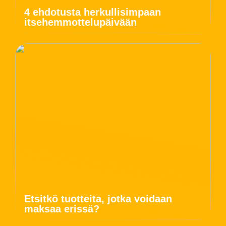
4 ehdotusta herkullisimpaan
itsehemmottelupäivään
Etsitkö tuotteita, jotka voidaan
maksaa erissä?