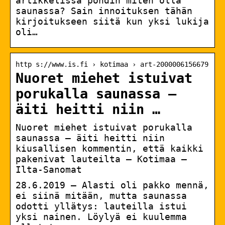
artikkelissa pohdin miten olla
saunassa? Sain innoituksen tähän
kirjoitukseen siitä kun yksi lukija
oli…
http s://www.is.fi › kotimaa › art-2000006156679
Nuoret miehet istuivat
porukalla saunassa –
äiti heitti niin …
Nuoret miehet istuivat porukalla
saunassa – äiti heitti niin
kiusallisen kommentin, että kaikki
pakenivat lauteilta – Kotimaa –
Ilta-Sanomat
28.6.2019 — Alasti oli pakko mennä,
ei siinä mitään, mutta saunassa
odotti yllätys: lauteilla istui
yksi nainen. Löylyä ei kuulemma