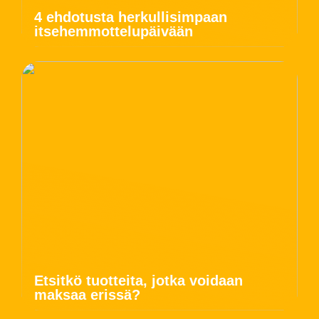
4 ehdotusta herkullisimpaan
itsehemmottelupäivään
Etsitkö tuotteita, jotka voidaan
maksaa erissä?