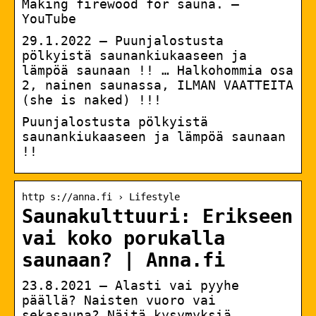
Making firewood for sauna. –
YouTube
29.1.2022 — Puunjalostusta
pölkyistä saunankiukaaseen ja
lämpöä saunaan !! … Halkohommia osa
2, nainen saunassa, ILMAN VAATTEITA
(she is naked) !!!
Puunjalostusta pölkyistä
saunankiukaaseen ja lämpöä saunaan
!!
http s://anna.fi › Lifestyle
Saunakulttuuri: Erikseen
vai koko porukalla
saunaan? | Anna.fi
23.8.2021 — Alasti vai pyyhe
päällä? Naisten vuoro vai
sekasauna? Näitä kysymyksiä