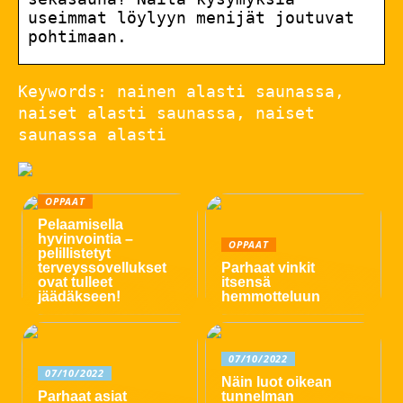
useimmat löylyyn menijät joutuvat
pohtimaan.
Keywords: nainen alasti saunassa,
naiset alasti saunassa, naiset
saunassa alasti
OPPAAT
Pelaamisella
hyvinvointia –
OPPAAT
pelillistetyt
terveyssovellukset
Parhaat vinkit
ovat tulleet
itsensä
jäädäkseen!
hemmotteluun
07/10/2022
07/10/2022
Näin luot oikean
Parhaat asiat
tunnelman