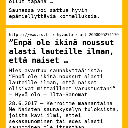
ollut tapana …
Saunassa voi sattua hyvin
epämiellyttäviä kommelluksia.
http s://www.is.fi › hyvaolo › art-2000005271170
”Enpä ole ikinä noussut
alasti lauteille ilman,
että naiset …
Mies avautuu saunakyttääjistä:
”Enpä ole ikinä noussut alasti
lauteille ilman, että naiset
olisivat mittailleet varustustani”
– Hyvä olo – Ilta-Sanomat
28.6.2017 — Kerroimme maanantaina
Me Naisten saunakyselyn tuloksista,
joista kävi ilmi, ettei
sekasaunominen tai edes alasti
saunominen ole itsestään …