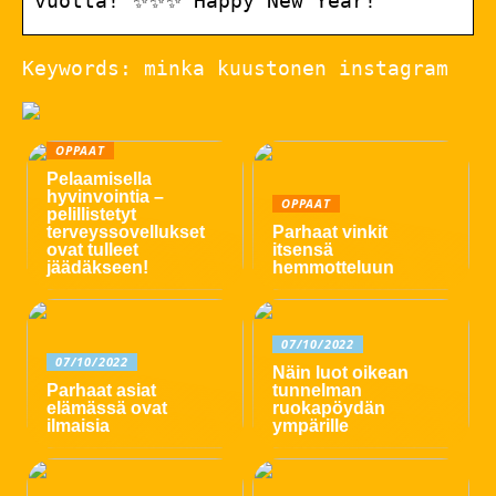
vuotta! ✨✨✨ Happy New Year!
Keywords: minka kuustonen instagram
OPPAAT
Pelaamisella
hyvinvointia –
OPPAAT
pelillistetyt
terveyssovellukset
Parhaat vinkit
ovat tulleet
itsensä
jäädäkseen!
hemmotteluun
07/10/2022
07/10/2022
Näin luot oikean
Parhaat asiat
tunnelman
elämässä ovat
ruokapöydän
ilmaisia
ympärille