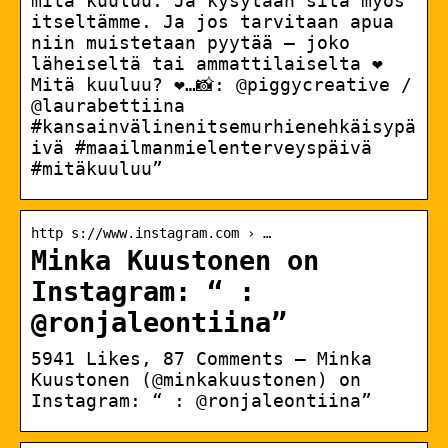
mitä kuuluu. Ja kysytään sitä myös
itseltämme. Ja jos tarvitaan apua
niin muistetaan pyytää – joko
läheiseltä tai ammattilaiselta ❤️
Mitä kuuluu? ❤️…📸: @piggycreative /
@laurabettiina
#kansainvälinenitsemurhienehkäisypä
ivä #maailmanmielenterveyspäivä
#mitäkuuluu”
http s://www.instagram.com › …
Minka Kuustonen on
Instagram: “ :
@ronjaleontiina”
5941 Likes, 87 Comments – Minka
Kuustonen (@minkakuustonen) on
Instagram: “ : @ronjaleontiina”