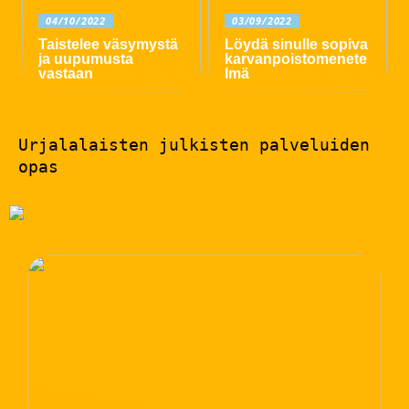
04/10/2022
03/09/2022
Taistelee väsymystä
Löydä sinulle sopiva
ja uupumusta
karvanpoistomenete
vastaan
lmä
Urjalalaisten julkisten palveluiden
opas