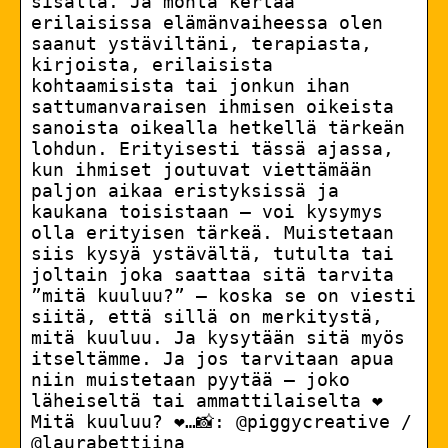
sisältä. Ja monta kertaa
erilaisissa elämänvaiheessa olen
saanut ystäviltäni, terapiasta,
kirjoista, erilaisista
kohtaamisista tai jonkun ihan
sattumanvaraisen ihmisen oikeista
sanoista oikealla hetkellä tärkeän
lohdun. Erityisesti tässä ajassa,
kun ihmiset joutuvat viettämään
paljon aikaa eristyksissä ja
kaukana toisistaan – voi kysymys
olla erityisen tärkeä. Muistetaan
siis kysyä ystävältä, tutulta tai
joltain joka saattaa sitä tarvita
”mitä kuuluu?” – koska se on viesti
siitä, että sillä on merkitystä,
mitä kuuluu. Ja kysytään sitä myös
itseltämme. Ja jos tarvitaan apua
niin muistetaan pyytää – joko
läheiseltä tai ammattilaiselta ❤️
Mitä kuuluu? ❤️…📸: @piggycreative /
@laurabettiina