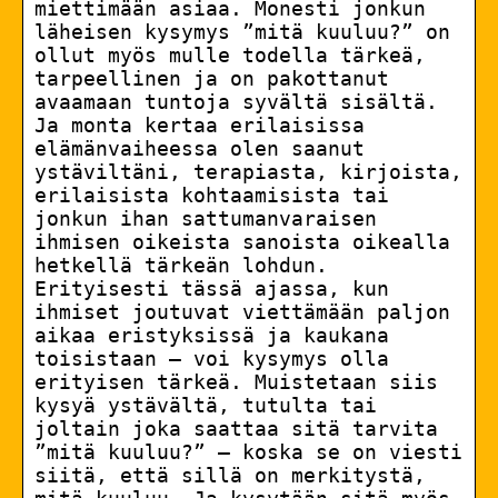
miettimään asiaa. Monesti jonkun
läheisen kysymys ”mitä kuuluu?” on
ollut myös mulle todella tärkeä,
tarpeellinen ja on pakottanut
avaamaan tuntoja syvältä sisältä.
Ja monta kertaa erilaisissa
elämänvaiheessa olen saanut
ystäviltäni, terapiasta, kirjoista,
erilaisista kohtaamisista tai
jonkun ihan sattumanvaraisen
ihmisen oikeista sanoista oikealla
hetkellä tärkeän lohdun.
Erityisesti tässä ajassa, kun
ihmiset joutuvat viettämään paljon
aikaa eristyksissä ja kaukana
toisistaan – voi kysymys olla
erityisen tärkeä. Muistetaan siis
kysyä ystävältä, tutulta tai
joltain joka saattaa sitä tarvita
”mitä kuuluu?” – koska se on viesti
siitä, että sillä on merkitystä,