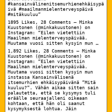
#kansainvälinenitsemurhienehkäisypä
ivä #maailmanmielenterveyspäivä
#mitäkuuluu”
1895 Likes, 28 Comments – Minka
Kuustonen (@minkakuustonen) on
Instagram: “Eilen vietettiin
Maailman mielenterveyspäivää.
Muutama vuosi sitten kysyin mun …
1,892 Likes, 28 Comments – Minka
Kuustonen (@minkakuustonen) on
Instagram: “Eilen vietettiin
Maailman mielenterveyspäivää.
Muutama vuosi sitten kysyin mun
instassa Kansainvälisenä
itsemurhien ehkäisypäivänä ”Mitä
kuuluu?”. Vähän aikaa sitten sain
palautetta, että se kysymys tuli
eräälle seuraajalleni oikeaan
kohtaan, että hän oli saanut
kysymyksestä lohtua. Jäin