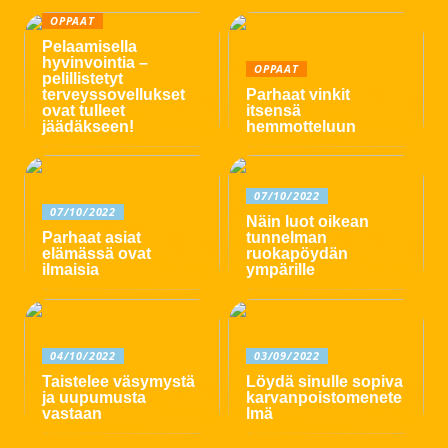
OPPAAT
Pelaamisella
hyvinvointia –
OPPAAT
pelillistetyt
terveyssovellukset
Parhaat vinkit
ovat tulleet
itsensä
jäädäkseen!
hemmotteluun
07/10/2022
07/10/2022
Näin luot oikean
Parhaat asiat
tunnelman
elämässä ovat
ruokapöydän
ilmaisia
ympärille
04/10/2022
03/09/2022
Taistelee väsymystä
Löydä sinulle sopiva
ja uupumusta
karvanpoistomenete
vastaan
lmä