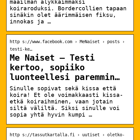
maailman älykkäimmäksi
koiraroduksi. Bordercollien tapaan
sinäkin olet äärimmäisen fiksu,
innokas ja …
http s://www.facebook.com › MeNaiset › posts ›
testi-ke…
Me Naiset – Testi
kertoo, sopiiko
luonteellesi paremmin…
Sinulle sopivat sekä kissa että
koira! Et ole voimakkaasti kissa-
etkä koiraihminen, vaan jotain
siltä väliltä. Siksi sinulle voi
sopia yhtä hyvin kumpi …
http s://tassutkartalla.fi › uutiset › oletko-