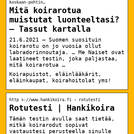
koskaan-pohtin…
Mitä koirarotua
muistutat luonteeltasi?
– Tassut kartalla
21.6.2021 — Suomen suosituin
koirarotu on jo vuosia ollut
labradorinnoutaja. … Me Naiset ovat
laatineet testin, joka paljastaa,
mitä koirarotua …
Koirapuistot, eläinlääkärit,
eläinkaupat, koirahoitolat yms!
http s://www.hankikoira.fi › rotutesti
Rotutesti | Hankikoira
Tämän testin avulla saat tietää,
mitkä koirarodut sopivat
vastaustesi perusteella sinulle