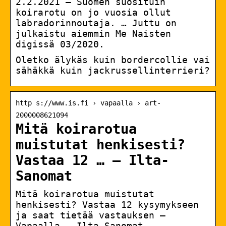
2.2.2021 — Suomen suosituin
koirarotu on jo vuosia ollut
labradorinnoutaja. … Juttu on
julkaistu aiemmin Me Naisten
digissä 03/2020.
Oletko älykäs kuin bordercollie vai
sähäkkä kuin jackrussellinterrieri?
http s://www.is.fi › vapaalla › art-
2000008621094
Mitä koirarotua
muistutat henkisesti?
Vastaa 12 … – Ilta-
Sanomat
Mitä koirarotua muistutat
henkisesti? Vastaa 12 kysymykseen
ja saat tietää vastauksen –
Vapaalla – Ilta-Sanomat