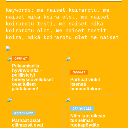
Keywords: me naiset koirarotu, me
naiset mikä koira olet, me naiset
koirarotu testi, me naiset mikä
koirarotu olet, me naiset testit
koira, mikä koirarotu olet me naiset
OPPAAT
Pelaamisella
hyvinvointia –
OPPAAT
pelillistetyt
terveyssovellukset
Parhaat vinkit
ovat tulleet
itsensä
jäädäkseen!
hemmotteluun
07/10/2022
07/10/2022
Näin luot oikean
Parhaat asiat
tunnelman
elämässä ovat
ruokapöydän