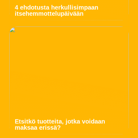
4 ehdotusta herkullisimpaan
itsehemmottelupäivään
Etsitkö tuotteita, jotka voidaan
maksaa erissä?