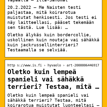
20.2.2022 — Me Naisten testi
paljastaa, mitä koirarotua
muistutat henkisesti. Jos testi ei
näy laitteellasi, pääset tekemään
sen tästä. Lue lisää: …
Oletko älykäs kuin bordercollie,
uskollinen kuin noutaja vai sähäkkä
kuin jackrussellinterrieri?
Testaamalla se selviää.
http s://www.is.fi › hyvaolo › art-2000006446917
Oletko kuin lempeä
spanieli vai sähäkkä
terrieri? Testaa, mitä …
Oletko kuin lempeä spanieli vai
sähäkkä terrieri? Testaa, mitä
koirarotua muistutat luonteeltasi –