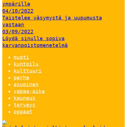
ympärille
04/10/2022
Taistelee väsymystä ja uupumusta
vastaan
03/09/2022
Löydä sinulle sopiva
karvanpoistomenetelmä
muoti
kuntoilu
kulttuuri
perhe
asuminen
vapaa-aika
kauneus
terveys
oppaat