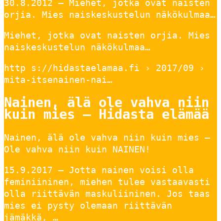
30.8.2012 — Miehet, jotka ovat naisten
orjia. Mies naiskeskustelun näkökulmaa…
Miehet, jotka ovat naisten orjia. Mies
naiskeskustelun näkökulmaa…
http s://hidastaelamaa.fi › 2017/09 ›
mita-itsenainen-nai…
Nainen, älä ole vahva niin
kuin mies – Hidasta elämää
Nainen, älä ole vahva niin kuin mies –
Ole vahva niin kuin NAINEN!
15.9.2017 — Jotta nainen voisi olla
feminiininen, miehen tulee vastaavasti
olla riittävän maskuliininen. Jos taas
mies ei pysty olemaan riittävän
jämäkkä, …