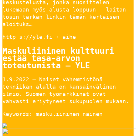
keskustelusta, jonka suosittelen
lukemaan myös alusta loppuun – laitan
tosin tarkan linkin tämän kertaisen
aloituks…
http s://yle.fi › aihe
Maskuliininen kulttuuri
estää tasa-arvon
toteutumista – YLE
1.9.2022 — Naiset vähemmistönä
tekniikan alalla on kansainvälinen
ilmiö. Suomen työmarkkinat ovat
vahvasti eriytyneet sukupuolen mukaan.
Keywords: maskuliininen nainen