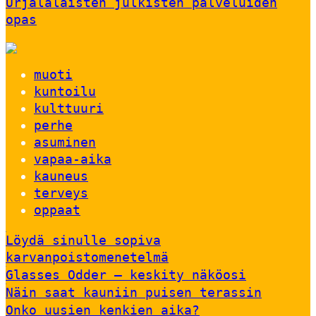
Urjalalaisten julkisten palveluiden
opas
muoti
kuntoilu
kulttuuri
perhe
asuminen
vapaa-aika
kauneus
terveys
oppaat
Löydä sinulle sopiva
karvanpoistomenetelmä
Glasses Odder – keskity näköosi
Näin saat kauniin puisen terassin
Onko uusien kenkien aika?