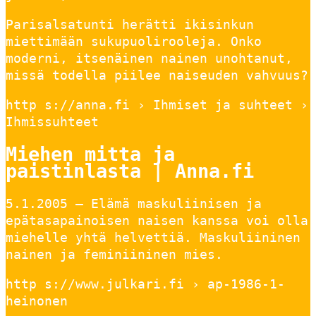
Parisalsatunti herätti ikisinkun
miettimään sukupuolirooleja. Onko
moderni, itsenäinen nainen unohtanut,
missä todella piilee naiseuden vahvuus?
http s://anna.fi › Ihmiset ja suhteet ›
Ihmissuhteet
Miehen mitta ja
paistinlasta | Anna.fi
5.1.2005 — Elämä maskuliinisen ja
epätasapainoisen naisen kanssa voi olla
miehelle yhtä helvettiä. Maskuliininen
nainen ja feminiininen mies.
http s://www.julkari.fi › ap-1986-1-
heinonen