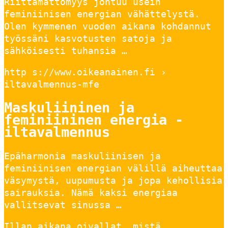
Riittämättömyys johtuu usein
feminiinisen energian vähättelystä.
Olen kymmenen vuoden aikana kohdannut
työssäni kasvotusten satoja ja
sähköisesti tuhansia …
http s://www.oikeanainen.fi ›
iltavalmennus-mfe
Maskuliininen ja
feminiininen energia -
iltavalmennus
Epäharmonia maskuliinisen ja
feminiinisen energian välillä aiheuttaa
väsymystä, uupumusta ja jopa kehollisia
sairauksia. Nämä kaksi energiaa
vallitsevat sinussa …
Illan aikana oivallat, mistä