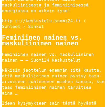
maskuliinisessa ja feminiinisessä
energiassa on oikein kyse!
http s://keskustelu.suomi24.fi ›
Suhteet › Sinkut
Feminiinen nainen vs.
maskuliininen nainen
Feminiinen nainen vs. maskuliininen
nainen – – Suomi24 Keskustelut
Näkisin jaottelun enemmän sitä kautta,
että maskuliininen nainen pystyy tasa-
arvoiseen suhteeseen miehen kanssa, kun
taas feminiininen nainen tarvitsee
aina …
Idean kysymykseen sain tästä hyvästä