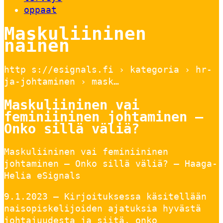
oppaat
Maskuliininen
nainen
http s://esignals.fi › kategoria › hr-
ja-johtaminen › mask…
Maskuliininen vai
feminiininen johtaminen –
Onko sillä väliä?
Maskuliininen vai feminiininen
johtaminen – Onko sillä väliä? – Haaga-
Helia eSignals
9.1.2023 — Kirjoituksessa käsitellään
naisopiskelijoiden ajatuksia hyvästä
johtajuudesta ja siitä, onko