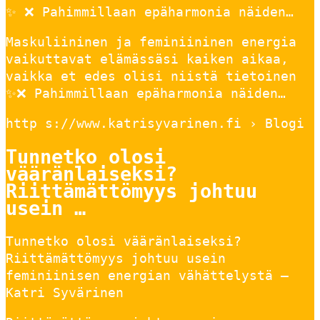
✨ ❌ Pahimmillaan epäharmonia näiden…
Maskuliininen ja feminiininen energia
vaikuttavat elämässäsi kaiken aikaa,
vaikka et edes olisi niistä tietoinen
✨❌ Pahimmillaan epäharmonia näiden…
http s://www.katrisyvarinen.fi › Blogi
Tunnetko olosi
vääränlaiseksi?
Riittämättömyys johtuu
usein …
Tunnetko olosi vääränlaiseksi?
Riittämättömyys johtuu usein
feminiinisen energian vähättelystä –
Katri Syvärinen