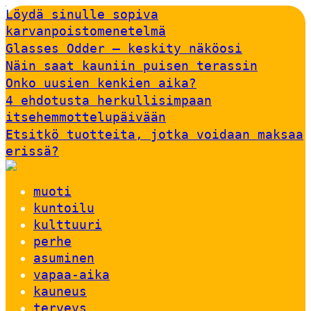
Löydä sinulle sopiva
karvanpoistomenetelmä
Glasses Odder – keskity näköosi
Näin saat kauniin puisen terassin
Onko uusien kenkien aika?
4 ehdotusta herkullisimpaan
itsehemmottelupäivään
Etsitkö tuotteita, jotka voidaan maksaa
erissä?
muoti
kuntoilu
kulttuuri
perhe
asuminen
vapaa-aika
kauneus
terveys