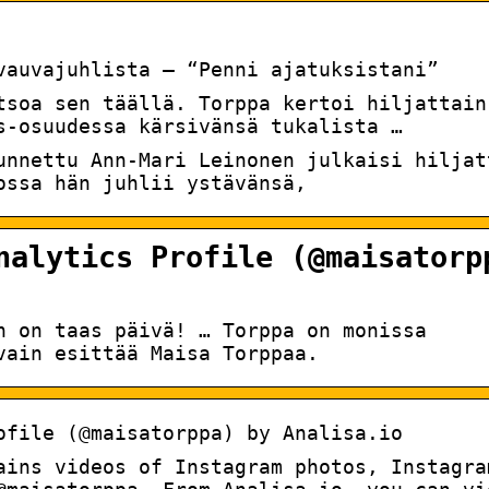
vauvajuhlista – “Penni ajatuksistani”
tsoa sen täällä. Torppa kertoi hiljattain
s-osuudessa kärsivänsä tukalista …
unnettu Ann-Mari Leinonen julkaisi hiljat
ossa hän juhlii ystävänsä,
nalytics Profile (@maisatorp
n on taas päivä! … Torppa on monissa
vain esittää Maisa Torppaa.
ofile (@maisatorppa) by Analisa.io
ains videos of Instagram photos, Instagra