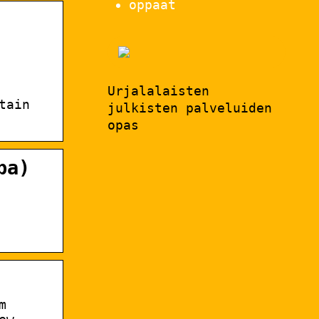
oppaat
Urjalalaisten
tain
julkisten palveluiden
opas
pa)
m