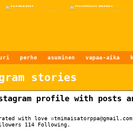
terassin
kenkien aika?
uri
perhe
asuminen
vapaa-aika
gram stories
stagram profile with posts a
rated with love ▫️tmimaisatorppa@gmail.com
llowers 114 Following.