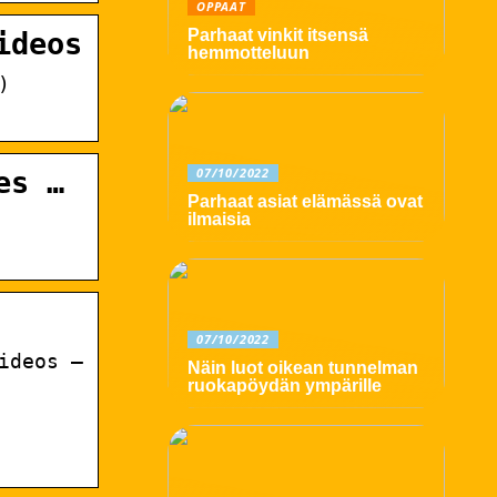
OPPAAT
Parhaat vinkit itsensä
ideos
hemmotteluun
)
07/10/2022
es …
Parhaat asiat elämässä ovat
ilmaisia
07/10/2022
ideos –
Näin luot oikean tunnelman
ruokapöydän ympärille