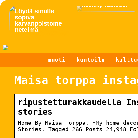
keskity näköosi
Löydä sinulle
sopiva
karvanpoistome
netelmä
muoti
kuntoilu
kulttu
Maisa torppa insta
ripustetturakkaudella In
stories
Home By Maisa Torppa. ▫️My home deco
Stories. Tagged 266 Posts 24,948 Fo