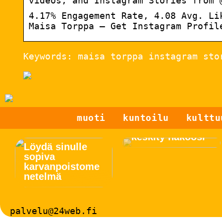
videos, and Instagram Stories from 
4.17% Engagement Rate, 4.08 Avg. Li
Maisa Torppa – Get Instagram Profil
Keywords: maisa torppa instagram sto
muoti
kuntoilu
kulttu
Glasses Odder –
keskity näköosi
Löydä sinulle
sopiva
karvanpoistome
netelmä
palvelu@24web.fi