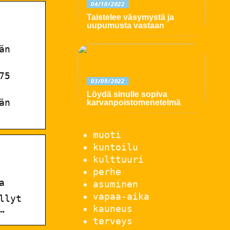
04/10/2022
Taistelee väsymystä ja
uupumusta vastaan
än
75
03/09/2022
Löydä sinulle sopiva
än
karvanpoistomenetelmä
muoti
kuntoilu
kulttuuri
perhe
a
asuminen
vapaa-aika
llyt
kauneus
…
terveys