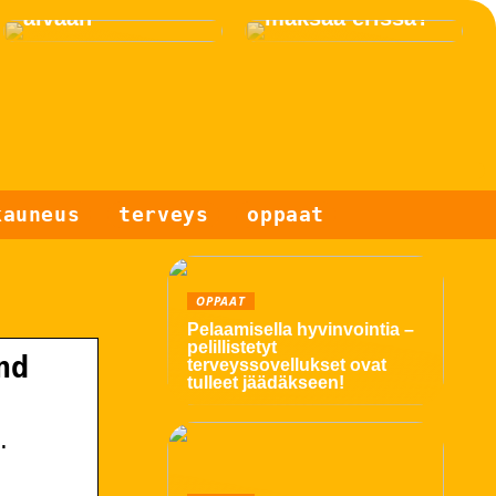
äivään
maksaa erissä?
kauneus
terveys
oppaat
OPPAAT
Pelaamisella hyvinvointia –
pelillistetyt
nd
terveyssovellukset ovat
tulleet jäädäkseen!
.