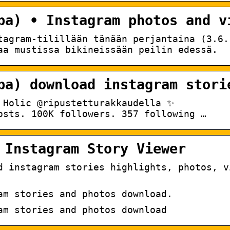
pa) • Instagram photos and v
tagram-tilillään tänään perjantaina (3.6.
aa mustissa bikineissään peilin edessä.
pa) download instagram stori
r Holic @ripustetturakkaudella ✨
posts. 100K followers. 357 following …
 Instagram Story Viewer
d instagram stories highlights, photos, v
am stories and photos download.
am stories and photos download