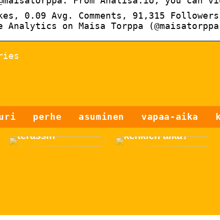
@maisatorppa. From Analisa.io, you can vi
kes, 0.09 Avg. Comments, 91,315 Followers
e Analytics on Maisa Torppa (@maisatorppa
ries
Näin saat
uri
perhe
asuminen
vapaa-aika
kauniin puisen
Onko uusien
terassin
kenkien aika?