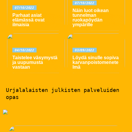
07/10/2022
07/10/2022
Näin luot oikean
Parhaat asiat
tunnelman
elämässä ovat
ruokapöydän
ilmaisia
ympärille
04/10/2022
03/09/2022
Taistelee väsymystä
Löydä sinulle sopiva
ja uupumusta
karvanpoistomenete
vastaan
lmä
Urjalalaisten julkisten palveluiden
opas