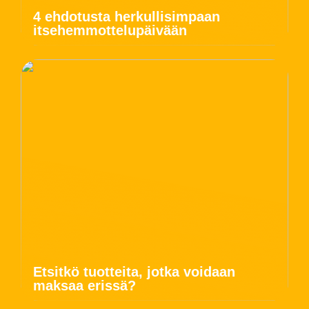
4 ehdotusta herkullisimpaan
itsehemmottelupäivään
Etsitkö tuotteita, jotka voidaan
maksaa erissä?