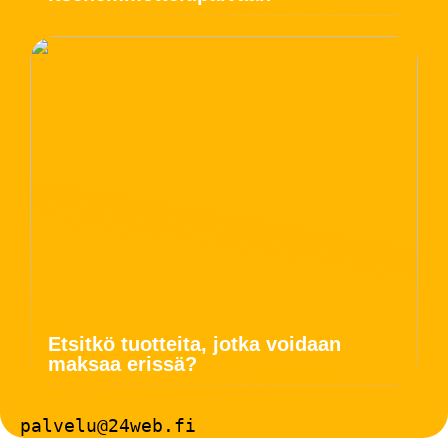
Etsitkö tuotteita, jotka voidaan
maksaa erissä?
palvelu@24web.fi