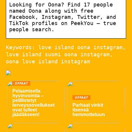
Looking for Oona? Find 17 people
named Oona along with free
Facebook, Instagram, Twitter, and
TikTok profiles on PeekYou – true
people search.
Keywords: love island oona instagram,
love island suomi oona instagram,
oona love island instagram
OPPAAT
Pelaamisella
hyvinvointia –
OPPAAT
pelillistetyt
terveyssovellukset
Parhaat vinkit
ovat tulleet
itsensä
jäädäkseen!
hemmotteluun