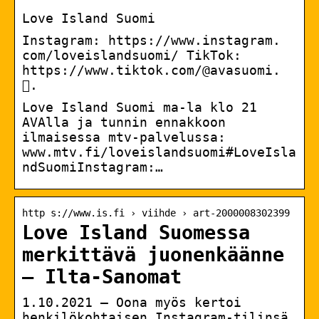
Love Island Suomi
Instagram: https://www.instagram.
com/loveislandsuomi/ TikTok:
https://www.tiktok.com/@avasuomi.
󰟠.
Love Island Suomi ma-la klo 21
AVAlla ja tunnin ennakkoon
ilmaisessa mtv-palvelussa:
www.mtv.fi/loveislandsuomi#LoveIsla
ndSuomiInstagram:…
http s://www.is.fi › viihde › art-2000008302399
Love Island Suomessa
merkittävä juonenkäänne
– Ilta-Sanomat
1.10.2021 — Oona myös kertoi
henkilökohtaisen Instagram-tilinsä