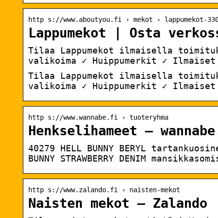
http s://www.aboutyou.fi › mekot › lappumekot-33
Lappumekot | Osta verkos
Tilaa Lappumekot ilmaisella toimitu
valikoima ✓ Huippumerkit ✓ Ilmaiset
Tilaa Lappumekot ilmaisella toimitu
valikoima ✓ Huippumerkit ✓ Ilmaiset
http s://www.wannabe.fi › tuoteryhma
Henkselihameet – wannabe
40279 HELL BUNNY BERYL tartankuosin
BUNNY STRAWBERRY DENIM mansikkasomi
http s://www.zalando.fi › naisten-mekot
Naisten mekot – Zalando