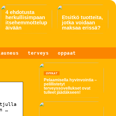
4 ehdotusta
herkullisimpaan
Etsitkö tuotteita,
itsehemmottelup
jotka voidaan
äivään
maksaa erissä?
kauneus
terveys
oppaat
OPPAAT
Pelaamisella hyvinvointia –
pelillistetyt
terveyssovellukset ovat
tulleet jäädäkseen!
tjulla
n …