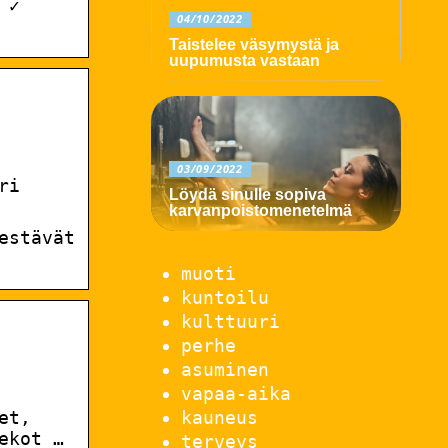
 ✓
04/10/2022
Taistelee väsymystä ja
uupumusta vastaan
03/09/2022
ri
Löydä sinulle sopiva
karvanpoistomenetelmä
estävät
muoti
kuntoilu
kulttuuri
perhe
asuminen
vapaa-aika
kauneus
et,
ekot …
terveys