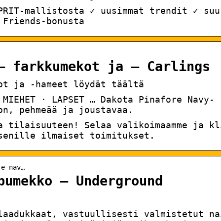
PRIT-mallistosta ✓ uusimmat trendit ✓ suu
 Friends-bonusta
– farkkumekot ja – Carlings
ot ja -hameet löydät täältä
 MIEHET · LAPSET … Dakota Pinafore Navy-
on, pehmeää ja joustavaa.
a tilaisuuteen! Selaa valikoimaamme ja kl
senille ilmaiset toimitukset.
re-nav…
pumekko – Underground
laadukkaat, vastuullisesti valmistetut na