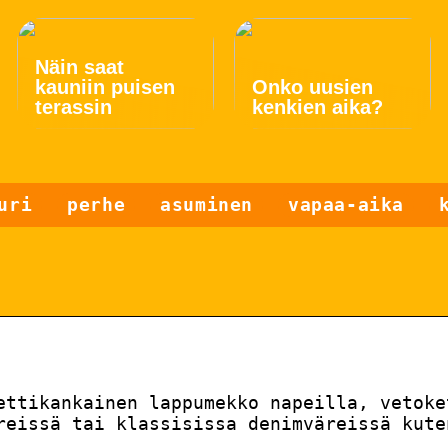
Näin saat
kauniin puisen
Onko uusien
terassin
kenkien aika?
uri
perhe
asuminen
vapaa-aika
ettikankainen lappumekko napeilla, vetoke
reissä tai klassisissa denimväreissä kute