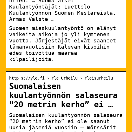
htien. … Suomalaiset
Kuulantyöntäjät: Luettelo
Kuulantyönnön Suomen Mestareista,
Armas Valste …
Suomen mieskuulantyöntö on elänyt
vaikeita aikoja jo yli kymmenen
vuotta. Järjestäjät eivät saaneet
tämänvuotisiin Kalevan kisoihin
edes toivottua määrää
kilpailijoita.
http s://yle.fi › Yle Urheilu › Yleisurheilu
Suomalaisen
kuulantyönnön salaseura
“20 metrin kerho” ei …
Suomalaisen kuulantyönnön salaseura
“20 metrin kerho” ei ole saanut
uusia jäseniä vuosiin – mörssärit