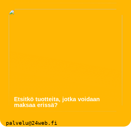
Etsitkö tuotteita, jotka voidaan
maksaa erissä?
palvelu@24web.fi