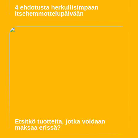
4 ehdotusta herkullisimpaan
itsehemmottelupäivään
Etsitkö tuotteita, jotka voidaan
maksaa erissä?