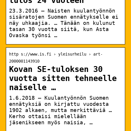
tulos 24 vuoteen
23.3.2016 — Naisten kuulantyönnön
sisäratojen Suomen ennätykselle ei
näy uhkaajia. … Tänään on kulunut
tasan 30 vuotta siitä, kun Asta
Ovaska työnsi …
http s://www.is.fi › yleisurheilu › art-
2000001143910
Kovan SE-tuloksen 30
vuotta sitten tehneelle
naiselle …
1.6.2018 — Kuulantyönnön Suomen
ennätyksiä on kirjattu vuodesta
1902 alkaen, mutta merkittäviä …
Kerho ottaisi mielellään
jäsenikseen myös naisia, …