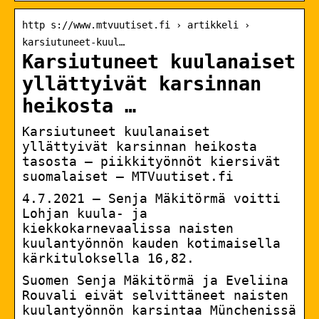
http s://www.mtvuutiset.fi › artikkeli ›
karsiutuneet-kuul…
Karsiutuneet kuulanaiset
yllättyivät karsinnan
heikosta …
Karsiutuneet kuulanaiset
yllättyivät karsinnan heikosta
tasosta – piikkityönnöt kiersivät
suomalaiset – MTVuutiset.fi
4.7.2021 — Senja Mäkitörmä voitti
Lohjan kuula- ja
kiekkokarnevaalissa naisten
kuulantyönnön kauden kotimaisella
kärkituloksella 16,82.
Suomen Senja Mäkitörmä ja Eveliina
Rouvali eivät selvittäneet naisten
kuulantyönnön karsintaa Münchenissä