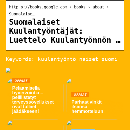
http s://books.google.com › books › about ›
Suomalaise…
Suomalaiset
Kuulantyöntäjät:
Luettelo Kuulantyönnön …
Keywords: kuulantyöntö naiset suomi
OPPAAT
Pelaamisella
hyvinvointia –
OPPAAT
pelillistetyt
terveyssovellukset
Parhaat vinkit
ovat tulleet
itsensä
jäädäkseen!
hemmotteluun