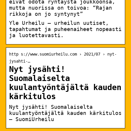
eivät odota ryntäystä joukkoonsa,
mutta nuorissa on toivoa: “Rajan
rikkoja on jo syntynyt”
Yle Urheilu – urheilun uutiset,
tapahtumat ja puheenaiheet nopeasti
ja luotettavasti.
http s://www.suomiurheilu.com › 2021/07 › nyt-
jysahti-…
Nyt jysähti!
Suomalaiselta
kuulantyöntäjältä kauden
kärkitulos
Nyt jysähti! Suomalaiselta
kuulantyöntäjältä kauden kärkitulos
– SuomiUrheilu