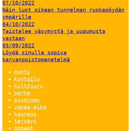
07/10/2022
Näin luot oikean tunnelman ruokapöydän
ympärille
04/10/2022
Taistelee väsymystä ja uupumusta
vastaan
03/09/2022
Löydä sinulle sopiva
karvanpoistomenetelmä
muoti
kuntoilu
kulttuuri
perhe
asuminen
vapaa-aika
kauneus
terveys
oppaat