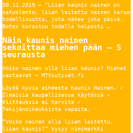
30.11.2019 — “Liian kaunis nainen on
satuolento, liian laitettu nainen karua
todellisuutta, jota näkee joka päivä.
Botox korostuu todella helposti …
Näin kaunis nainen
sekoittaa miehen pään – 5
seurausta
Voiko nainen olla liian kaunis? Miehet
vastaavat – MTVuutiset.fi
Löydä kuvia aiheesta Kaunis Nainen. ✓
Ilmaisia kaupallisessa käytössä ✓
Viittauksia ei tarvita ✓
Tekijänoikeuksista vapaita.
“Voiko nainen olla liian laitettu,
liian kaunis?” kysyy nimimerkki