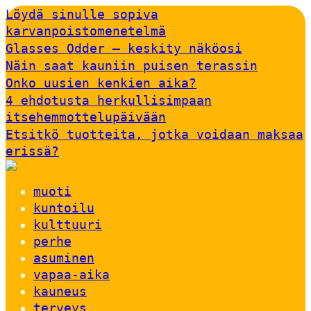
Löydä sinulle sopiva
karvanpoistomenetelmä
Glasses Odder – keskity näköosi
Näin saat kauniin puisen terassin
Onko uusien kenkien aika?
4 ehdotusta herkullisimpaan
itsehemmottelupäivään
Etsitkö tuotteita, jotka voidaan maksaa
erissä?
muoti
kuntoilu
kulttuuri
perhe
asuminen
vapaa-aika
kauneus
terveys