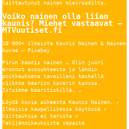
laittautunut nainen miesraadilta.
Voiko nainen olla liian
kaunis? Miehet vastaavat –
MTVuutiset.fi
10 000+ ilmaista Kaunis Nainen & Nainen
kuvaa – Pixabay
Pirun kaunis nainen … Olin juuri
eronnut avosuhteesta ja lähdin
poikkeuksena tavoilleni keskellä
viikkoa baariin kaverin kanssa.
Istuimme baaritiskillä, …
Löydä kuvia aiheesta Kaunis Nainen. ✓
Ilmaisia kaupallisessa käytössä ✓
Viittauksia ei tarvita ✓
Tekijänoikeuksista vapaita