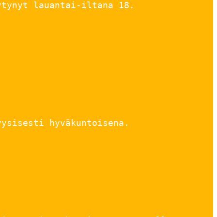
ytynyt lauantai-iltana 18.
yysisesti hyväkuntoisena.