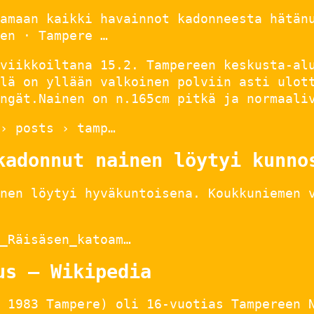
amaan kaikki havainnot kadonneesta hätän
en · Tampere …
viikkoiltana 15.2. Tampereen keskusta-al
lä on yllään valkoinen polviin asti ulot
ngät.Nainen on n.165cm pitkä ja normaali
› posts › tamp…
kadonnut nainen löytyi kunno
nen löytyi hyväkuntoisena. Koukkuniemen 
_Räisäsen_katoam…
us – Wikipedia
 1983 Tampere) oli 16-vuotias Tampereen 