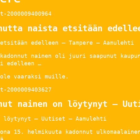
t-2000009400964
nutta naista etsitään edelle
etsitään edelleen – Tampere – Aamulehti
kadonnut nainen oli juuri saapunut kaupu
i edelleen …
ole vaaraksi muille.
t-2000009403627
nut nainen on löytynyt – Uut
 löytynyt – Uutiset – Aamulehti
ona 15. helmikuuta kadonnut ulkomaalaine
ä, …