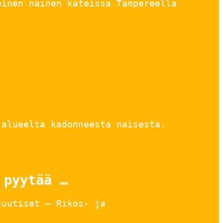
pinen nainen kateissa Tampereella
-alueelta kadonneesta naisesta.
 pyytää …
suutiset – Rikos- ja