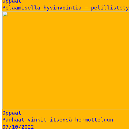
Oppaat
Pelaamisella hyvinvointia – pelillistety
Oppaat
Parhaat vinkit itsensä hemmotteluun
07/10/2022