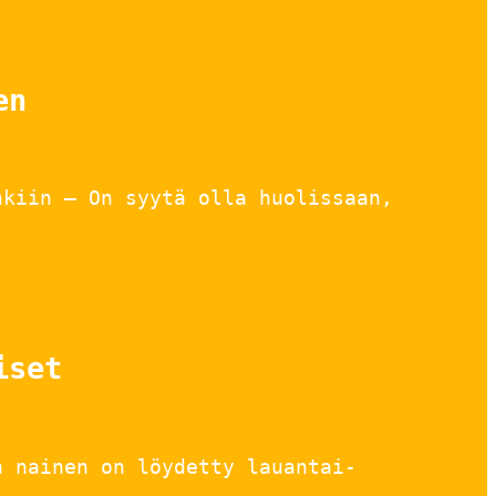
en
nkiin – On syytä olla huolissaan,
iset
n nainen on löydetty lauantai-