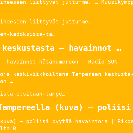
iheeseen liittyvät juttumme. … Kuusikymp
iheeseen liittyvät juttumme.
en-kadoksissa-ta…
 keskustasta – havainnot …
– havainnot hätänumeroon – Radio SUN
oja keskiviikkoiltana Tampereen keskusta
on …
ista-etsitaan-tampe…
Tampereella (kuva) – poliisi
kuva) – poliisi pyytää havaintoja | Riko
lta R