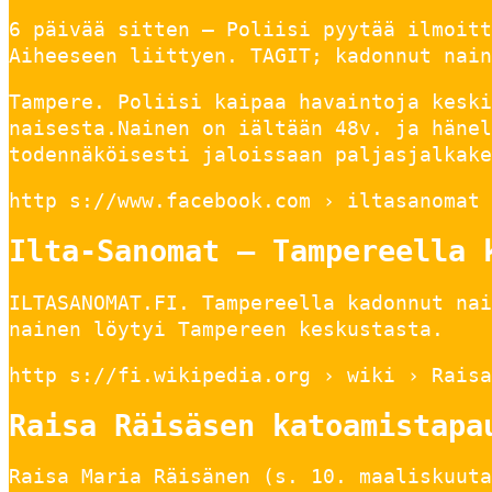
6 päivää sitten — Poliisi pyytää ilmoitt
Aiheeseen liittyen. TAGIT; kadonnut nain
Tampere. Poliisi kaipaa havaintoja keski
naisesta.Nainen on iältään 48v. ja hänel
todennäköisesti jaloissaan paljasjalkake
http s://www.facebook.com › iltasanomat 
Ilta-Sanomat – Tampereella 
ILTASANOMAT.FI. Tampereella kadonnut nai
nainen löytyi Tampereen keskustasta.
http s://fi.wikipedia.org › wiki › Raisa
Raisa Räisäsen katoamistapa
Raisa Maria Räisänen (s. 10. maaliskuuta