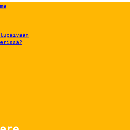
mä
lupäivään
erissä?
ere