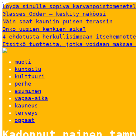
Löydä sinulle sopiva karvanpoistomenetel
Glasses Odder – keskity näköosi
Näin saat kauniin puisen terassin
Onko uusien kenkien aika?
4 ehdotusta herkullisimpaan itsehemmotte
Etsitkö tuotteita, jotka voidaan maksaa 
muoti
kuntoilu
kulttuuri
perhe
asuminen
vapaa-aika
kauneus
terveys
oppaat
Kadonnut nainen tamp