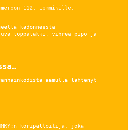
umeroon 112. Lemmikille.
ueella kadonneesta
tuva toppatakki, vihreä pipo ja
v
ssa…
vanhainkodista aamulla lähtenyt
NMKY:n koripalloilija, joka