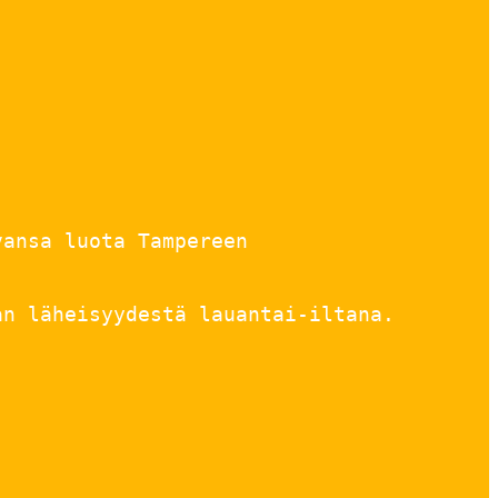
vansa luota Tampereen
an läheisyydestä lauantai-iltana.