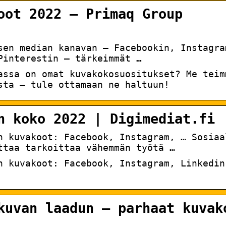
oot 2022 – Primaq Group
sen median kanavan – Facebookin, Instagra
Pinterestin – tärkeimmät …
assa on omat kuvakokosuositukset? Me teim
sta ‒ tule ottamaan ne haltuun!
n koko 2022 | Digimediat.fi
n kuvakoot: Facebook, Instagram, … Sosiaa
ttaa tarkoittaa vähemmän työtä …
n kuvakoot: Facebook, Instagram, Linkedin
kuvan laadun – parhaat kuvak