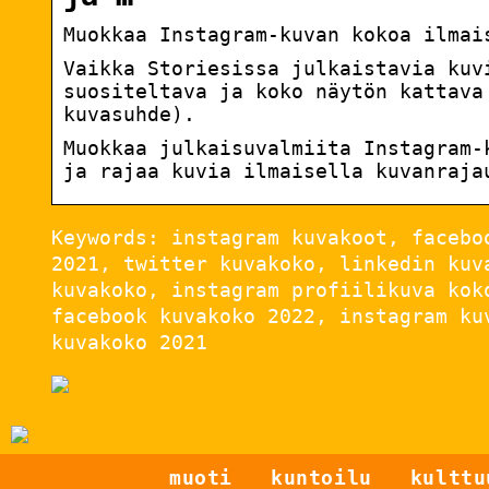
Muokkaa Instagram-kuvan kokoa ilmai
Vaikka Storiesissa julkaistavia kuv
suositeltava ja koko näytön kattava
kuvasuhde).
Muokkaa julkaisuvalmiita Instagram-
ja rajaa kuvia ilmaisella kuvanraja
Keywords: instagram kuvakoot, facebo
2021, twitter kuvakoko, linkedin kuv
kuvakoko, instagram profiilikuva kok
facebook kuvakoko 2022, instagram ku
kuvakoko 2021
muoti
kuntoilu
kulttu