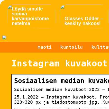
Löydä sinulle
sopiva
karvanpoistome
Glasses Odder –
netelmä
keskity näköosi
muoti
kuntoilu
kulttu
Instagram kuvakoot
Sosiaalisen median kuvak
Sosiaalisen median kuvakoot 2022 – 
25.1.2022 — Instagram kuvakoot. Pro
320×320 px ja tiedostomuoto jpg. Ku