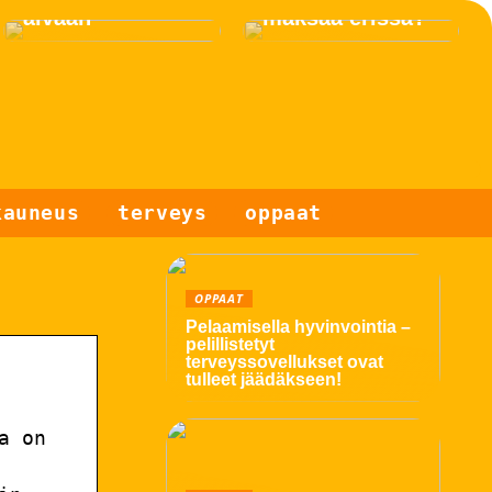
äivään
maksaa erissä?
kauneus
terveys
oppaat
OPPAAT
Pelaamisella hyvinvointia –
pelillistetyt
terveyssovellukset ovat
tulleet jäädäkseen!
a on