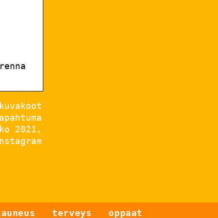
renna
kuvakoot
apahtuma
ko 2021,
nstagram
4 ehdotusta
herkullisimpaan
Etsitkö tuotteita,
kauneus
terveys
oppaat