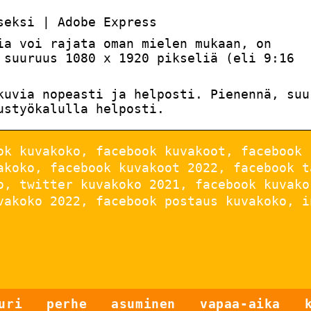
seksi | Adobe Express
ia voi rajata oman mielen mukaan, on
 suuruus 1080 x 1920 pikseliä (eli 9:16
kuvia nopeasti ja helposti. Pienennä, suu
ustyökalulla helposti.
ok kuvakoko, facebook kuvakoot, facebook 
akoko, facebook kuvakoot 2022, facebook t
o, twitter kuvakoko 2021, facebook kuvako
vakoko 2022, facebook postaus kuvakoko, i
Näin saat
uri
perhe
asuminen
vapaa-aika