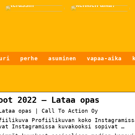
terassin
kenkien aika?
uri
perhe
asuminen
vapaa-aika
oot 2022 – Lataa opas
Lataa opas | Call To Action Oy
fiilikuva Profiilikuvan koko Instagramiss
vat Instagramissa kuvakooksi sopivat …