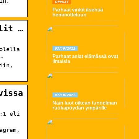
in.
OPPAAT
Parhaat vinkit itsensä
hemmotteluun
lit …
07/10/2022
olella
…
Parhaat asiat elämässä ovat
ilmaisia
iin,
vissa
07/10/2022
Näin luot oikean tunnelman
ruokapöydän ympärille
:1 eli
agram,