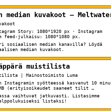
n median kuvakoot – Meltwate
vakoot
tagram Story: 1080*1920 px · Instagram
m feed-julkaisu: 1080*1080 px.
ri sosiaalisen median kanavilla? Löydä
aalisen median kuvakoot.
äppärä muistilista
tilista | Mainostoimisto Luma
n Instagramin syötteessä kasvanut 10 minu
MB (erityisoikeudet saaneet tilit …
assa vaihtuvat jatkuvasti. Listasimme
elppolukuiseksi listaksi!