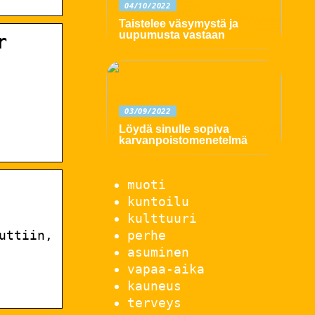
04/10/2022
Taistelee väsymystä ja
uupumusta vastaan
r
03/09/2022
Löydä sinulle sopiva
karvanpoistomenetelmä
muoti
kuntoilu
kulttuuri
perhe
uttiin,
asuminen
vapaa-aika
kauneus
terveys