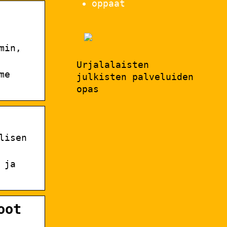
oppaat
min,
Urjalalaisten
me
julkisten palveluiden
opas
lisen
 ja
oot