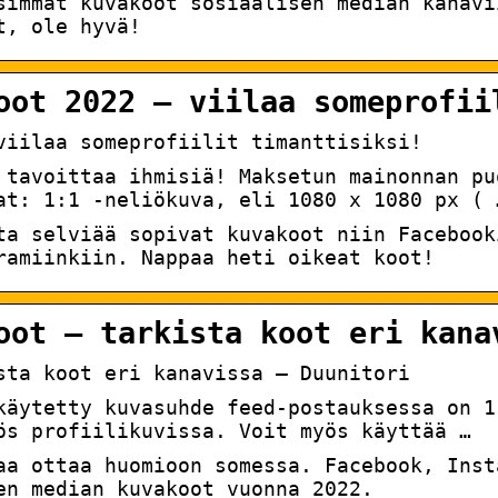
simmät kuvakoot sosiaalisen median kanavi
t, ole hyvä!
oot 2022 – viilaa someprofii
viilaa someprofiilit timanttisiksi!
 tavoittaa ihmisiä! Maksetun mainonnan pu
at: 1:1 -neliökuva, eli 1080 x 1080 px ( 
ta selviää sopivat kuvakoot niin Facebook
ramiinkiin. Nappaa heti oikeat koot!
oot – tarkista koot eri kana
sta koot eri kanavissa – Duunitori
käytetty kuvasuhde feed-postauksessa on 1
ös profiilikuvissa. Voit myös käyttää …
aa ottaa huomioon somessa. Facebook, Inst
en median kuvakoot vuonna 2022.