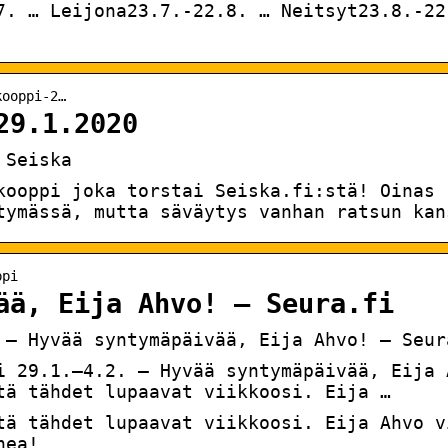
7. … Leijona23.7.-22.8. … Neitsyt23.8.-22
kooppi-2…
29.1.2020
 Seiska
kooppi joka torstai Seiska.fi:stä! Oinas
tymässä, mutta säväytys vanhan ratsun kan
ppi
ää, Eija Ahvo! – Seura.fi
 – Hyvää syntymäpäivää, Eija Ahvo! – Seur
i 29.1.–4.2. – Hyvää syntymäpäivää, Eija 
tä tähdet lupaavat viikkoosi. Eija …
tä tähdet lupaavat viikkoosi. Eija Ahvo v
nea!