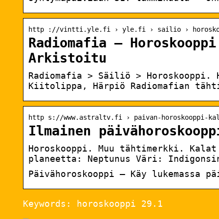
http ://vintti.yle.fi › yle.fi › sailio › horosk
Radiomafia – Horoskooppi
Arkistoitu
Radiomafia > Säiliö > Horoskooppi. 
Kiitolippa, Härpiö Radiomafian täht
http s://www.astraltv.fi › paivan-horoskooppi-ka
Ilmainen päivähoroskoopp
Horoskooppi. Muu tähtimerkki. Kalat
planeetta: Neptunus Väri: Indigonsi
Päivähoroskooppi – Käy lukemassa pä
Keywords: horoskooppi 29.1