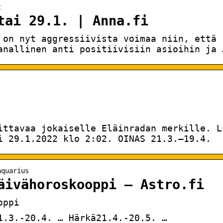
t
tai 29.1. | Anna.fi
 on nyt aggressiivista voimaa niin, että
anallinen anti positiivisiin asioihin ja 
ittavaa jokaiselle Eläinradan merkille. L
i 29.1.2022 klo 2:02. OINAS 21.3.–19.4.
aquarius
äivähoroskooppi – Astro.fi
oppi
1.3.-20.4. … Härkä21.4.-20.5. …