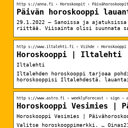
http s://anna.fi › Horoskoopit › Päivähoroskoopi
Päivän horoskooppi lauan
29.1.2022 — Sanoissa ja ajatuksissa
riittää. Viisainta olisi suunnata s
http s://www.iltalehti.fi › Viihde › Horoskooppi
Horoskooppi | Iltalehti
Iltalehti
Iltalehden horoskooppi tarjoaa pohd
horoskooppisi Iltalehdestä. lauanta
http s://www.astro.fi › weeklyForecast › sign › 
Horoskooppi Vesimies | P
Horoskooppi Vesimies | Päivähorosko
Valitse horoskooppimerkki. … Oinas2