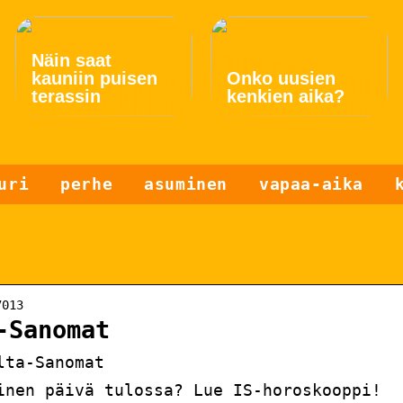
Näin saat
kauniin puisen
Onko uusien
terassin
kenkien aika?
uri
perhe
asuminen
vapaa-aika
7013
-Sanomat
lta-Sanomat
inen päivä tulossa? Lue IS-horoskooppi!