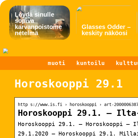
Löydä sinulle
sopiva
karvanpoistome
Glasses Odder –
netelmä
keskity näköosi
muoti
kuntoilu
kulttu
Horoskooppi 29.1
http s://www.is.fi › horoskooppi › art-200000638
Horoskooppi 29.1. – Ilta
Horoskooppi 29.1. – Horoskooppi – I
29.1.2020 — Horoskooppi 29.1. Milla