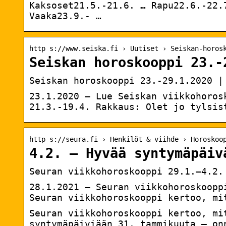
Kaksoset21.5.-21.6. … Rapu22.6.-22.
Vaaka23.9.- …
http s://www.seiska.fi › Uutiset › Seiskan-horos
Seiskan horoskooppi 23.-
Seiskan horoskooppi 23.-29.1.2020 |
23.1.2020 — Lue Seiskan viikkohoros
21.3.-19.4. Rakkaus: Olet jo tylsis
http s://seura.fi › Henkilöt & viihde › Horoskoo
4.2. – Hyvää syntymäpäiv
Seuran viikkohoroskooppi 29.1.–4.2.
28.1.2021 — Seuran viikkohoroskoopp
Seuran viikkohoroskooppi kertoo, mi
Seuran viikkohoroskooppi kertoo, mi
syntymäpäiviään 31. tammikuuta – on