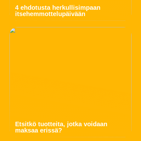
4 ehdotusta herkullisimpaan
itsehemmottelupäivään
Etsitkö tuotteita, jotka voidaan
maksaa erissä?