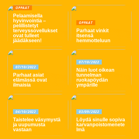
OPPAAT
Pelaamisella
hyvinvointia –
OPPAAT
pelillistetyt
terveyssovellukset
Parhaat vinkit
ovat tulleet
itsensä
jäädäkseen!
hemmotteluun
07/10/2022
07/10/2022
Näin luot oikean
Parhaat asiat
tunnelman
elämässä ovat
ruokapöydän
ilmaisia
ympärille
04/10/2022
03/09/2022
Taistelee väsymystä
Löydä sinulle sopiva
ja uupumusta
karvanpoistomenete
vastaan
lmä