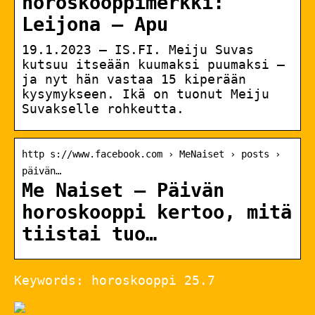
horoskooppimerkki:
Leijona – Apu
19.1.2023 — IS.FI. Meiju Suvas
kutsuu itseään kuumaksi puumaksi –
ja nyt hän vastaa 15 kiperään
kysymykseen. Ikä on tuonut Meiju
Suvakselle rohkeutta.
http s://www.facebook.com › MeNaiset › posts ›
päivän…
Me Naiset – Päivän
horoskooppi kertoo, mitä
tiistai tuo…
Keywords: horoskooppi 25.7