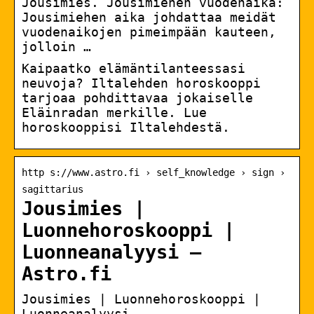
Jousimies. Jousimiehen vuodenaika:
Jousimiehen aika johdattaa meidät
vuodenaikojen pimeimpään kauteen,
jolloin …
Kaipaatko elämäntilanteessasi
neuvoja? Iltalehden horoskooppi
tarjoaa pohdittavaa jokaiselle
Eläinradan merkille. Lue
horoskooppisi Iltalehdestä.
http s://www.astro.fi › self_knowledge › sign ›
sagittarius
Jousimies |
Luonnehoroskooppi |
Luonneanalyysi –
Astro.fi
Jousimies | Luonnehoroskooppi |
Luonneanalyysi