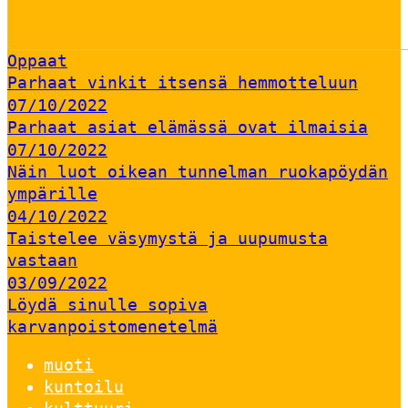
Oppaat
Parhaat vinkit itsensä hemmotteluun
07/10/2022
Parhaat asiat elämässä ovat ilmaisia
07/10/2022
Näin luot oikean tunnelman ruokapöydän
ympärille
04/10/2022
Taistelee väsymystä ja uupumusta
vastaan
03/09/2022
Löydä sinulle sopiva
karvanpoistomenetelmä
muoti
kuntoilu