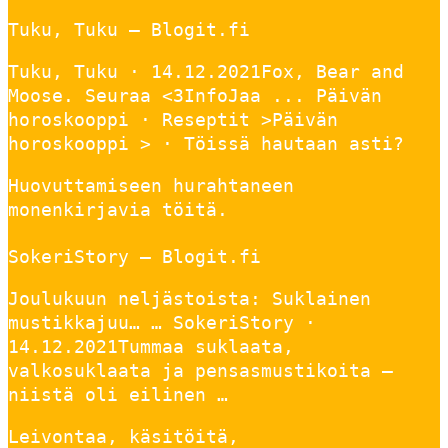
Tuku, Tuku – Blogit.fi
Tuku, Tuku · 14.12.2021Fox, Bear and
Moose. Seuraa <3InfoJaa ... Päivän
horoskooppi · Reseptit >Päivän
horoskooppi > · Töissä hautaan asti?
Huovuttamiseen hurahtaneen
monenkirjavia töitä.
SokeriStory – Blogit.fi
Joulukuun neljästoista: Suklainen
mustikkajuu… … SokeriStory ·
14.12.2021Tummaa suklaata,
valkosuklaata ja pensasmustikoita –
niistä oli eilinen …
Leivontaa, käsitöitä,