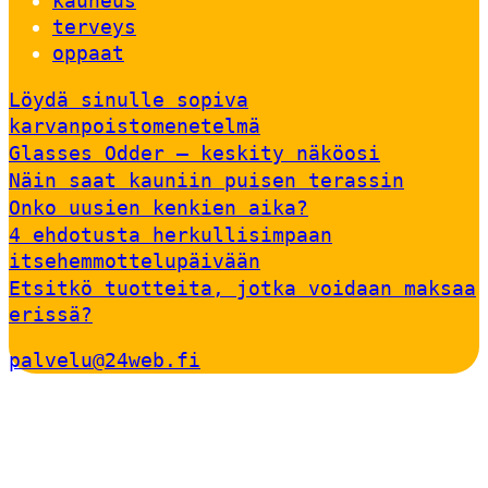
kauneus
terveys
oppaat
Löydä sinulle sopiva
karvanpoistomenetelmä
Glasses Odder – keskity näköosi
Näin saat kauniin puisen terassin
Onko uusien kenkien aika?
4 ehdotusta herkullisimpaan
itsehemmottelupäivään
Etsitkö tuotteita, jotka voidaan maksaa
erissä?
palvelu@24web.fi