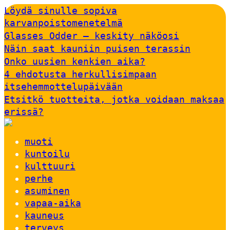
Löydä sinulle sopiva
karvanpoistomenetelmä
Glasses Odder – keskity näköosi
Näin saat kauniin puisen terassin
Onko uusien kenkien aika?
4 ehdotusta herkullisimpaan
itsehemmottelupäivään
Etsitkö tuotteita, jotka voidaan maksaa
erissä?
muoti
kuntoilu
kulttuuri
perhe
asuminen
vapaa-aika
kauneus
terveys