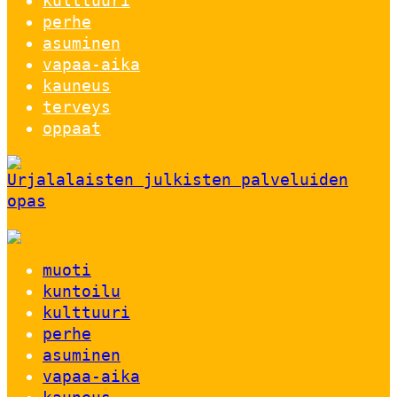
kulttuuri
perhe
asuminen
vapaa-aika
kauneus
terveys
oppaat
Urjalalaisten julkisten palveluiden
opas
muoti
kuntoilu
kulttuuri
perhe
asuminen
vapaa-aika