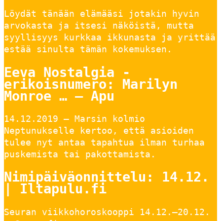
Löydät tänään elämääsi jotakin hyvin
arvokasta ja itsesi näköistä, mutta
syyllisyys kurkkaa ikkunasta ja yrittää
estää sinulta tämän kokemuksen.
Eeva Nostalgia -
erikoisnumero: Marilyn
Monroe … – Apu
14.12.2019 — Marsin kolmio
Neptunukselle kertoo, että asioiden
tulee nyt antaa tapahtua ilman turhaa
puskemista tai pakottamista.
Nimipäiväonnittelu: 14.12.
| Iltapulu.fi
Seuran viikkohoroskooppi 14.12.–20.12.