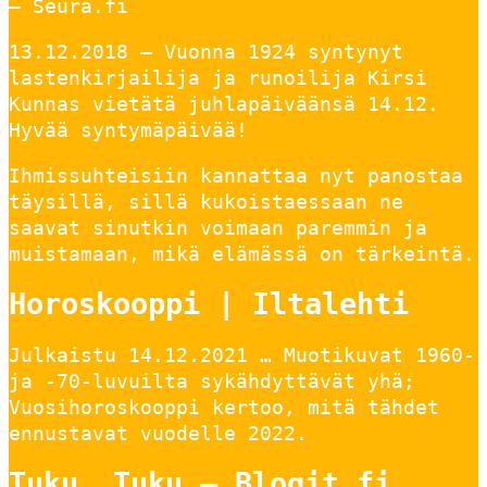
– Seura.fi
13.12.2018 — Vuonna 1924 syntynyt
lastenkirjailija ja runoilija Kirsi
Kunnas vietätä juhlapäiväänsä 14.12.
Hyvää syntymäpäivää!
Ihmissuhteisiin kannattaa nyt panostaa
täysillä, sillä kukoistaessaan ne
saavat sinutkin voimaan paremmin ja
muistamaan, mikä elämässä on tärkeintä.
Horoskooppi | Iltalehti
Julkaistu 14.12.2021 … Muotikuvat 1960-
ja -70-luvuilta sykähdyttävät yhä;
Vuosihoroskooppi kertoo, mitä tähdet
ennustavat vuodelle 2022.
Tuku, Tuku – Blogit.fi