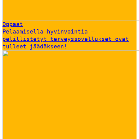
Oppaat
Pelaamisella hyvinvointia –
pelillistetyt terveyssovellukset ovat
tulleet jäädäkseen!