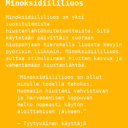
Minoksidiililiuos
Minoksidiililiuos on yksi
suosituimmista
hiustenlähtöhoitotuotteista. Sitä
käytetään päivittäin suoraan
hiuspohjaan hieromalla liuosta kevyin
pyörivin liikkein. Minoksidiililiuos
auttaa stimuloimaan hiusten kasvua ja
vähentämään hiustenlähtöä.
“Minoksidiililiuos on ollut
minulle todella tehokas.
Huomasin hiusteni vahvistuvan
ja harvenemisen loppuvan
melko nopeasti käytön
aloittamisen jälkeen.”
– Tyytyväinen käyttäjä