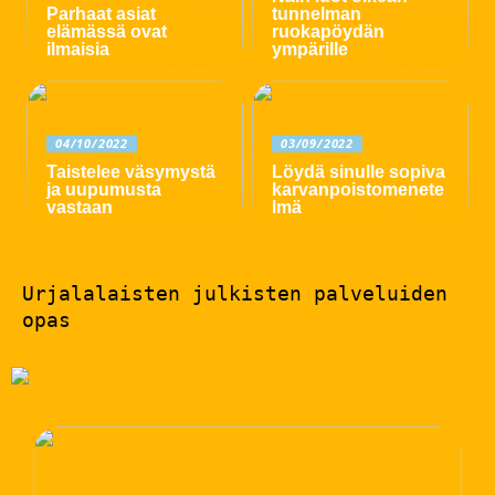
Parhaat asiat
tunnelman
elämässä ovat
ruokapöydän
ilmaisia
ympärille
04/10/2022
03/09/2022
Taistelee väsymystä
Löydä sinulle sopiva
ja uupumusta
karvanpoistomenete
vastaan
lmä
Urjalalaisten julkisten palveluiden
opas