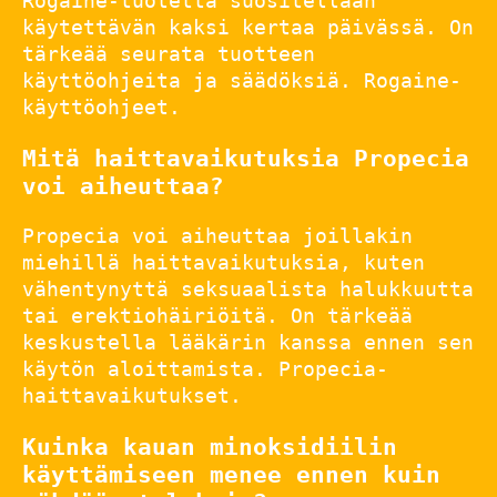
Rogaine-tuotetta suositellaan
käytettävän kaksi kertaa päivässä. On
tärkeää seurata tuotteen
käyttöohjeita ja säädöksiä. Rogaine-
käyttöohjeet.
Mitä haittavaikutuksia Propecia
voi aiheuttaa?
Propecia voi aiheuttaa joillakin
miehillä haittavaikutuksia, kuten
vähentynyttä seksuaalista halukkuutta
tai erektiohäiriöitä. On tärkeää
keskustella lääkärin kanssa ennen sen
käytön aloittamista. Propecia-
haittavaikutukset.
Kuinka kauan minoksidiilin
käyttämiseen menee ennen kuin