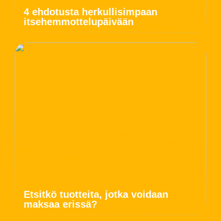
4 ehdotusta herkullisimpaan
itsehemmottelupäivään
Etsitkö tuotteita, jotka voidaan
maksaa erissä?