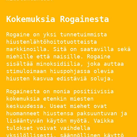
Kokemuksia Rogainesta
Rogaine on yksi tunnetuimmista
hiustenlähtöhoitotuotteista
markkinoilla. Sitä on saatavilla sekä
miehille että naisille. Rogaine
sisältää minoksidiilia, joka auttaa
stimuloimaan hiuspohjassa olevia
hiusten kasvua edistäviä soluja.
Rogainesta on monia positiivisia
kokemuksia etenkin miesten
keskuudessa. Useat miehet ovat
huomanneet hiustensa paksuuntuvan ja
lisääntyvän käytön myötä. Vaikka
tulokset voivat vaihdella
yksilöllisesti, säännöllinen käyttö