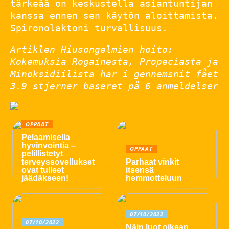
tärkeää on keskustella asiantuntijan
kanssa ennen sen käytön aloittamista.
Spironolaktoni turvallisuus.
Artiklen Hiusongelmien hoito:
Kokemuksia Rogainesta, Propeciasta ja
Minoksidiilista har i gennemsnit fået
3.9
stjerner baseret på
6
anmeldelser
OPPAAT
Pelaamisella
hyvinvointia –
OPPAAT
pelillistetyt
terveyssovellukset
Parhaat vinkit
ovat tulleet
itsensä
jäädäkseen!
hemmotteluun
07/10/2022
07/10/2022
Näin luot oikean