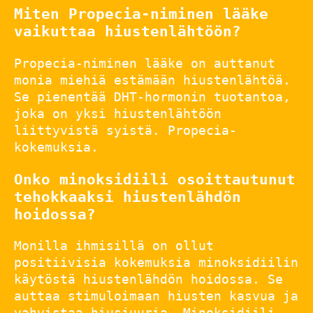
Miten Propecia-niminen lääke
vaikuttaa hiustenlähtöön?
Propecia-niminen lääke on auttanut
monia miehiä estämään hiustenlähtöä.
Se pienentää DHT-hormonin tuotantoa,
joka on yksi hiustenlähtöön
liittyvistä syistä. Propecia-
kokemuksia.
Onko minoksidiili osoittautunut
tehokkaaksi hiustenlähdön
hoidossa?
Monilla ihmisillä on ollut
positiivisia kokemuksia minoksidiilin
käytöstä hiustenlähdön hoidossa. Se
auttaa stimuloimaan hiusten kasvua ja
vahvistaa hiusjuuria. Minoksidiili-