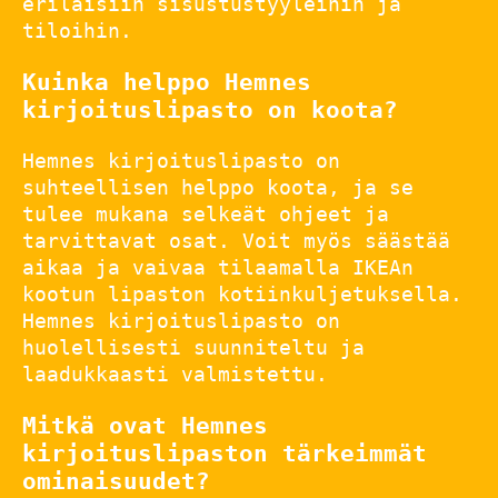
erilaisiin sisustustyyleihin ja
tiloihin.
Kuinka helppo Hemnes
kirjoituslipasto on koota?
Hemnes kirjoituslipasto on
suhteellisen helppo koota, ja se
tulee mukana selkeät ohjeet ja
tarvittavat osat. Voit myös säästää
aikaa ja vaivaa tilaamalla IKEAn
kootun lipaston kotiinkuljetuksella.
Hemnes kirjoituslipasto on
huolellisesti suunniteltu ja
laadukkaasti valmistettu.
Mitkä ovat Hemnes
kirjoituslipaston tärkeimmät
ominaisuudet?