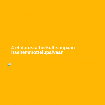
4 ehdotusta herkullisimpaan
itsehemmottelupäivään