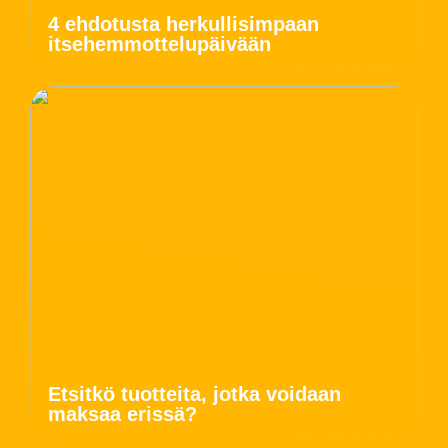
4 ehdotusta herkullisimpaan
itsehemmottelupäivään
Etsitkö tuotteita, jotka voidaan
maksaa erissä?