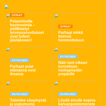
OPPAAT
Pelaamisella
hyvinvointia –
OPPAAT
pelillistetyt
terveyssovellukset
Parhaat vinkit
ovat tulleet
itsensä
jäädäkseen!
hemmotteluun
07/10/2022
07/10/2022
Näin luot oikean
Parhaat asiat
tunnelman
elämässä ovat
ruokapöydän
ilmaisia
ympärille
04/10/2022
03/09/2022
Taistelee väsymystä
Löydä sinulle sopiva
ja uupumusta
karvanpoistomenete