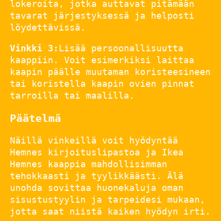
lokeroita, jotka auttavat pitämään
tavarat järjestyksessä ja helposti
löydettävissä.
Vinkki 3:
Lisää persoonallisuutta
kaappiin. Voit esimerkiksi laittaa
kaapin päälle muutaman koristeesineen
tai koristella kaapin ovien pinnat
tarroilla tai maalilla.
Päätelmä
Näillä vinkeillä voit hyödyntää
Hemnes kirjoituslipastoa ja Ikea
Hemnes kaappia mahdollisimman
tehokkaasti ja tyylikkäästi. Älä
unohda sovittaa huonekaluja oman
sisustustyylin ja tarpeidesi mukaan,
jotta saat niistä kaiken hyödyn irti.