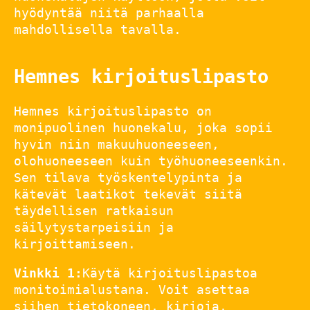
hyödyntää niitä parhaalla
mahdollisella tavalla.
Hemnes kirjoituslipasto
Hemnes kirjoituslipasto on
monipuolinen huonekalu, joka sopii
hyvin niin makuuhuoneeseen,
olohuoneeseen kuin työhuoneeseenkin.
Sen tilava työskentelypinta ja
kätevät laatikot tekevät siitä
täydellisen ratkaisun
säilytystarpeisiin ja
kirjoittamiseen.
Vinkki 1:
Käytä kirjoituslipastoa
monitoimialustana. Voit asettaa
siihen tietokoneen, kirjoja,