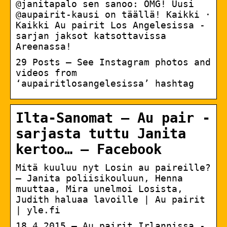
@janitapalo sen sanoo: OMG! Uusi
@aupairit-kausi on täällä! Kaikki ·
Kaikki Au pairit Los Angelesissa -
sarjan jaksot katsottavissa
Areenassa!
29 Posts – See Instagram photos and
videos from
‘aupairitlosangelesissa’ hashtag
Ilta-Sanomat – Au pair -
sarjasta tuttu Janita
kertoo… – Facebook
Mitä kuuluu nyt Losin au paireille?
– Janita poliisikouluun, Henna
muuttaa, Mira unelmoi Losista,
Judith haluaa lavoille | Au pairit
| yle.fi
18.4.2015 — Au pairit Irlannissa -