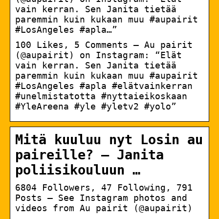
vain kerran. Sen Janita tietää
paremmin kuin kukaan muu #aupairit
#LosAngeles #apla…”
100 Likes, 5 Comments – Au pairit
(@aupairit) on Instagram: “Elät
vain kerran. Sen Janita tietää
paremmin kuin kukaan muu #aupairit
#LosAngeles #apla #elätvainkerran
#unelmistatotta #nyttaieikoskaan
#YleAreena #yle #yletv2 #yolo”
Mitä kuuluu nyt Losin au
paireille? – Janita
poliisikouluun …
6804 Followers, 47 Following, 791
Posts – See Instagram photos and
videos from Au pairit (@aupairit)