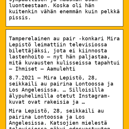
luonteestaan. Koska oli hän
kuitenkin vähän enemmän kuin pelkkä
pissis.
Tamperelainen au pair -konkari Mira
Lepistö leimattiin televisiossa
bilettäjäksi, jota ei kiinnosta
lastenhoito – nyt hän paljastaa,
mitä kuvausten kulisseissa tapahtui
– Ihmiset – Aamulehti
8.7.2021 — Mira Lepistö, 28,
seikkaili au pairina Lontoossa ja
Los Angelesissa. … Silloisilla
älypuhelimilla otetut Instagram-
kuvat ovat rakeisia ja …
Mira Lepistö, 28, seikkaili au
pairina Lontoossa ja Los
Angelesissa. Katsojien mielestä
televisiossa näkyi edesvastuuton