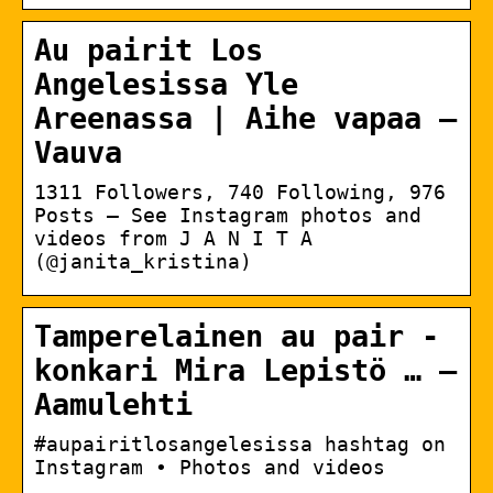
Au pairit Los
Angelesissa Yle
Areenassa | Aihe vapaa –
Vauva
1311 Followers, 740 Following, 976
Posts – See Instagram photos and
videos from J A N I T A
(@janita_kristina)
Tamperelainen au pair -
konkari Mira Lepistö … –
Aamulehti
#aupairitlosangelesissa hashtag on
Instagram • Photos and videos