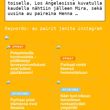
toisella, Los Angelesissa kuvatulla
kaudella nähtiin jälleen Mira, sekä
uusina au paireina Henna …
Keywords: au pairit janita instagram
OPPAAT
Pelaamisella
hyvinvointia –
OPPAAT
pelillistetyt
terveyssovellukset
Parhaat vinkit
ovat tulleet
itsensä
jäädäkseen!
hemmotteluun
07/10/2022
07/10/2022
Näin luot oikean
Parhaat asiat
tunnelman
elämässä ovat
ruokapöydän
ilmaisia
ympärille