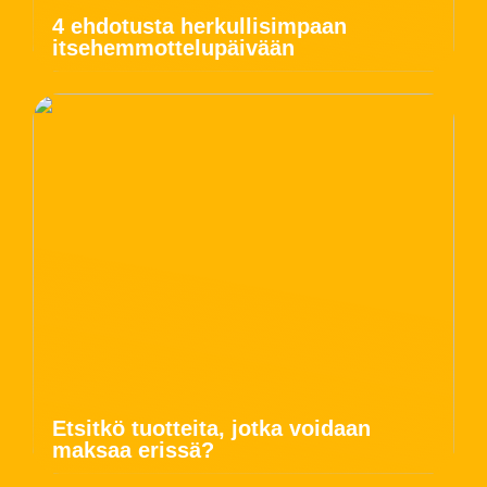
4 ehdotusta herkullisimpaan
itsehemmottelupäivään
Etsitkö tuotteita, jotka voidaan
maksaa erissä?