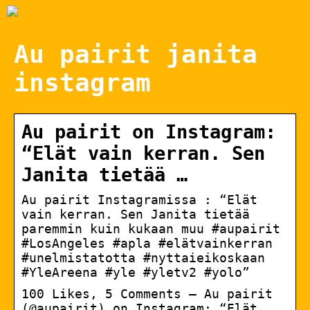
Au pairit janita
instagram
Au pairit on Instagram:
“Elät vain kerran. Sen
Janita tietää …
Au pairit Instagramissa : “Elät
vain kerran. Sen Janita tietää
paremmin kuin kukaan muu #aupairit
#LosAngeles #apla #elätvainkerran
#unelmistatotta #nyttaieikoskaan
#YleAreena #yle #yletv2 #yolo”
100 Likes, 5 Comments – Au pairit
(@aupairit) on Instagram: “Elät