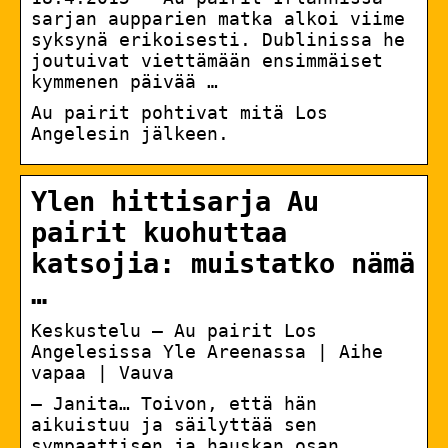
sarjan aupparien matka alkoi viime
syksynä erikoisesti. Dublinissa he
joutuivat viettämään ensimmäiset
kymmenen päivää …
Au pairit pohtivat mitä Los
Angelesin jälkeen.
Ylen hittisarja Au
pairit kuohuttaa
katsojia: muistatko nämä
…
Keskustelu – Au pairit Los
Angelesissa Yle Areenassa | Aihe
vapaa | Vauva
– Janita… Toivon, että hän
aikuistuu ja säilyttää sen
sympaattisen ja hauskan osan