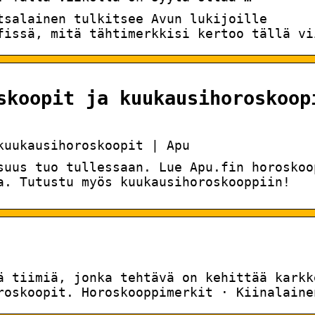
tsalainen tulkitsee Avun lukijoille
fissä, mitä tähtimerkkisi kertoo tällä vi
skoopit ja kuukausihoroskoop
kuukausihoroskoopit | Apu
suus tuo tullessaan. Lue Apu.fin horoskoo
a. Tutustu myös kuukausihoroskooppiin!
ä tiimiä, jonka tehtävä on kehittää karkk
roskoopit. Horoskooppimerkit · Kiinalaine