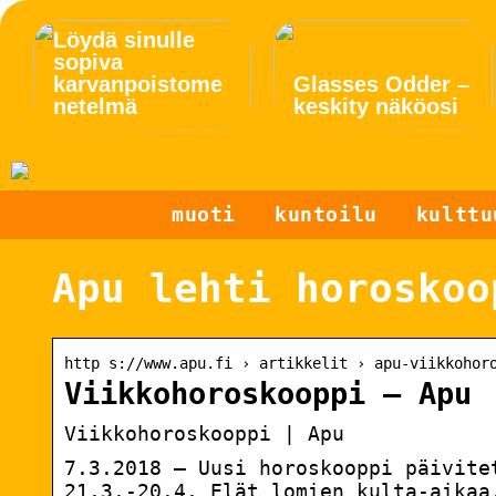
Löydä sinulle
sopiva
karvanpoistome
Glasses Odder –
netelmä
keskity näköosi
muoti
kuntoilu
kulttu
Apu lehti horoskoo
http s://www.apu.fi › artikkelit › apu-viikkohor
Viikkohoroskooppi – Apu
Viikkohoroskooppi | Apu
7.3.2018 — Uusi horoskooppi päivite
21.3.-20.4. Elät lomien kulta-aikaa