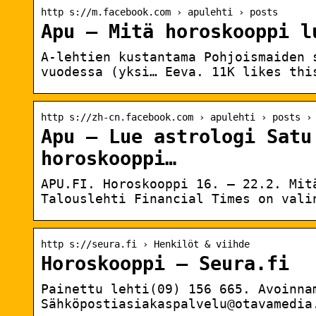
http s://m.facebook.com › apulehti › posts
Apu – Mitä horoskooppi l
A-lehtien kustantama Pohjoismaiden 
vuodessa (yksi… Eeva. 11K likes thi
http s://zh-cn.facebook.com › apulehti › posts ›
Apu – Lue astrologi Satu
horoskooppi…
APU.FI. Horoskooppi 16. – 22.2. Mit
Talouslehti Financial Times on vali
http s://seura.fi › Henkilöt & viihde
Horoskooppi – Seura.fi
Painettu lehti(09) 156 665. Avoinna
Sähköpostiasiakaspalvelu@otavamedia