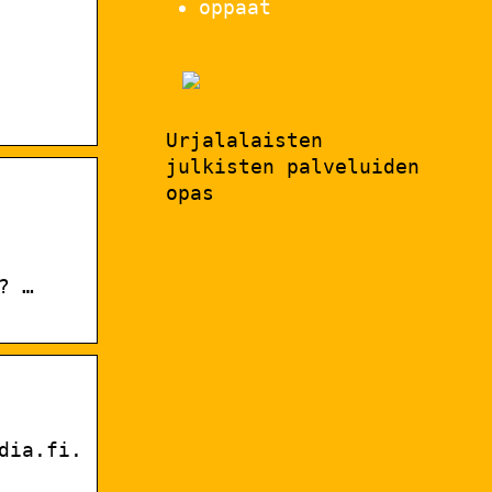
oppaat
Urjalalaisten
julkisten palveluiden
opas
? …
dia.fi.