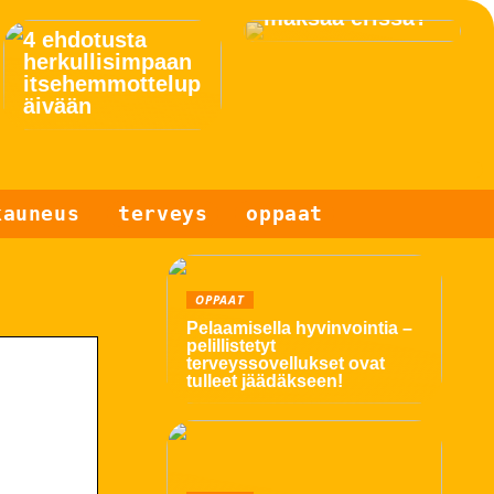
maksaa erissä?
4 ehdotusta
herkullisimpaan
itsehemmottelup
äivään
kauneus
terveys
oppaat
OPPAAT
Pelaamisella hyvinvointia –
pelillistetyt
terveyssovellukset ovat
tulleet jäädäkseen!