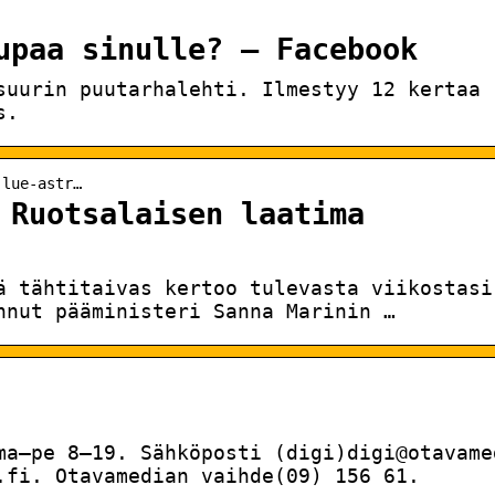
upaa sinulle? – Facebook
suurin puutarhalehti. Ilmestyy 12 kertaa
s.
 lue-astr…
 Ruotsalaisen laatima
ä tähtitaivas kertoo tulevasta viikostasi
nnut pääministeri Sanna Marinin …
ma–pe 8–19. Sähköposti (digi)digi@otavame
.fi. Otavamedian vaihde(09) 156 61.