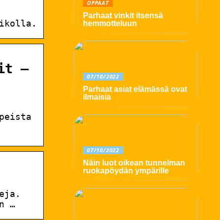
OPPAAT
Parhaat vinkit itsensä
ikolla.
hemmotteluun
it –
07/10/2022
Parhaat asiat elämässä ovat
ilmaisia
peista
07/10/2022
Näin luot oikean tunnelman
ruokapöydän ympärille
eja.
n …