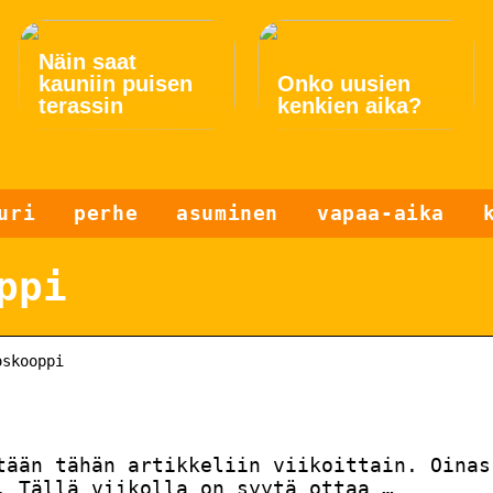
Näin saat
kauniin puisen
Onko uusien
terassin
kenkien aika?
uri
perhe
asuminen
vapaa-aika
ppi
oskooppi
tään tähän artikkeliin viikoittain. Oinas
. Tällä viikolla on syytä ottaa …