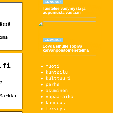
04/10/2022
Taistelee väsymystä ja
uupumusta vastaan
ässä
oma
03/09/2022
Löydä sinulle sopiva
karvanpoistomenetelmä
.fi
muoti
kuntoilu
kulttuuri
?
perhe
asuminen
Markku
vapaa-aika
kauneus
terveys