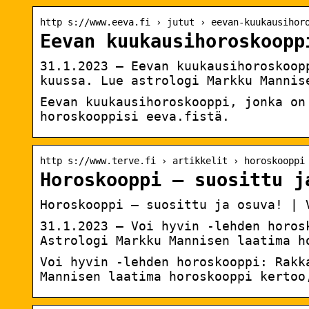
http s://www.eeva.fi › jutut › eevan-kuukausihor
Eevan kuukausihoroskoopp
31.1.2023 — Eevan kuukausihoroskoop
kuussa. Lue astrologi Markku Mannis
Eevan kuukausihoroskooppi, jonka on
horoskooppisi eeva.fistä.
http s://www.terve.fi › artikkelit › horoskooppi
Horoskooppi – suosittu j
Horoskooppi – suosittu ja osuva! | 
31.1.2023 — Voi hyvin -lehden horos
Astrologi Markku Mannisen laatima h
Voi hyvin -lehden horoskooppi: Rakk
Mannisen laatima horoskooppi kertoo